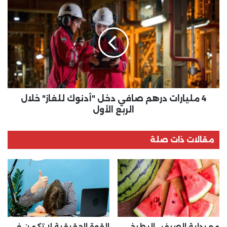
4
مليارات
درهم
صافي
دخل
"أدنوك
للغاز"
خلال
الربع
الأول
4 مليارات درهم صافي دخل "أدنوك للغاز" خلال
الربع الأول
مقالات ذات صلة
مع بداية الصيف.. البطيخ
القوة الحقيقية لا تكمن في