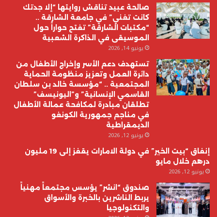
صالحة عبيد تناقش روايتها “إلا جدتك
كانت تغني” في جامعة الشارقة ..
“مكتبات الشارقة” تفتح حواراً حول
الموسيقى في الذاكرة الشعبية
يونيو 14, 2026
تستهدف دعم الأسر وإخراج الأطفال من
دائرة العمل وتعزيز منظومة الحماية
المجتمعية .. “مؤسسة خالد بن سلطان
القاسمي الإنسانية” و”اليونيسف”
تطلقان مبادرة لمكافحة عمالة الأطفال
في مناجم جمهورية الكونغو
الديمقراطية
يونيو 12, 2026
إنفاق “بيت الخير” في دولة الامارات يقفز إلى 19 مليون
درهم خلال مايو
يونيو 12, 2026
صندوق “انشر” يؤسس مجتمعاً مهنياً
يربط الناشرين بالخبرة والأسواق
والتكنولوجيا