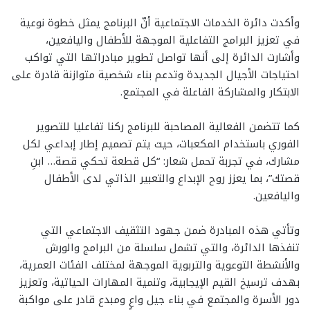
وأكدت دائرة الخدمات الاجتماعية أنّ البرنامج يمثل خطوة نوعية
في تعزيز البرامج التفاعلية الموجهة للأطفال واليافعين،
وأشارت الدائرة إلى أنها تواصل تطوير مبادراتها التي تواكب
احتياجات الأجيال الجديدة وتدعم بناء شخصية متوازنة قادرة على
الابتكار والمشاركة الفاعلة في المجتمع.
كما تتضمن الفعالية المصاحبة للبرنامج ركنا تفاعليا للتصوير
الفوري باستخدام المكعبات، حيث يتم تصميم إطار إبداعي لكل
مشارك، في تجربة تحمل شعار: “كل قطعة تحكي قصة… ابنِ
قصتك”، بما يعزز روح الإبداع والتعبير الذاتي لدى الأطفال
واليافعين.
وتأتي هذه المبادرة ضمن جهود التثقيف الاجتماعي التي
تنفذها الدائرة، والتي تشمل سلسلة من البرامج والورش
والأنشطة التوعوية والتربوية الموجهة لمختلف الفئات العمرية،
بهدف ترسيخ القيم الإيجابية، وتنمية المهارات الحياتية، وتعزيز
دور الأسرة والمجتمع في بناء جيل واعٍ ومبدع قادر على مواكبة