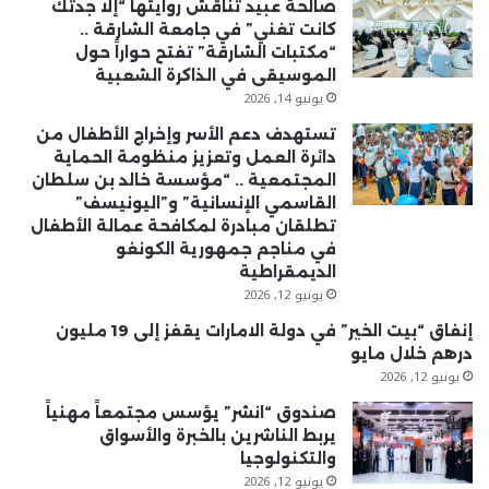
صالحة عبيد تناقش روايتها “إلا جدتك
كانت تغني” في جامعة الشارقة ..
“مكتبات الشارقة” تفتح حواراً حول
الموسيقى في الذاكرة الشعبية
يونيو 14, 2026
تستهدف دعم الأسر وإخراج الأطفال من
دائرة العمل وتعزيز منظومة الحماية
المجتمعية .. “مؤسسة خالد بن سلطان
القاسمي الإنسانية” و”اليونيسف”
تطلقان مبادرة لمكافحة عمالة الأطفال
في مناجم جمهورية الكونغو
الديمقراطية
يونيو 12, 2026
إنفاق “بيت الخير” في دولة الامارات يقفز إلى 19 مليون
درهم خلال مايو
يونيو 12, 2026
صندوق “انشر” يؤسس مجتمعاً مهنياً
يربط الناشرين بالخبرة والأسواق
والتكنولوجيا
يونيو 12, 2026