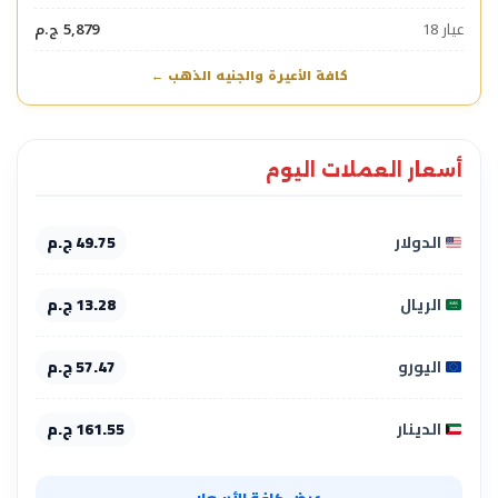
عيار 18
5,879 ج.م
كافة الأعيرة والجنيه الذهب ←
أسعار العملات اليوم
الدولار
49.75 ج.م
الريال
13.28 ج.م
اليورو
57.47 ج.م
الدينار
161.55 ج.م