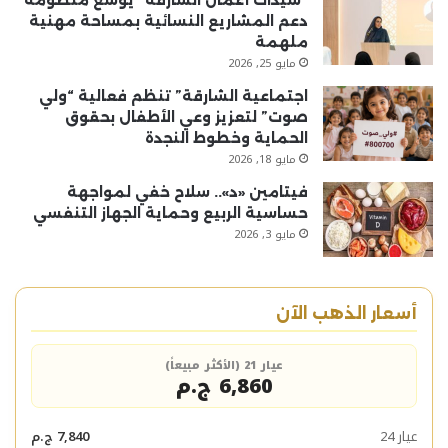
“سيدات أعمال الشارقة” يوسّع منظومة
دعم المشاريع النسائية بمساحة مهنية
ملهمة
مايو 25, 2026
اجتماعية الشارقة” تنظم فعالية “ولي
صوت” لتعزيز وعي الأطفال بحقوق
الحماية وخطوط النجدة
مايو 18, 2026
فيتامين «د».. سلاح خفي لمواجهة
حساسية الربيع وحماية الجهاز التنفسي
مايو 3, 2026
أسعار الذهب الآن
عيار 21 (الأكثر مبيعاً)
6,860 ج.م
عيار 24
7,840 ج.م