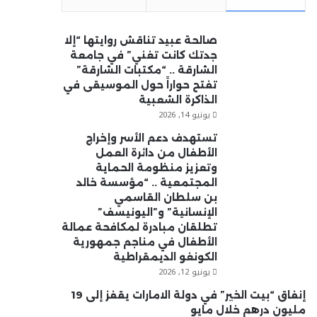
صالحة عبيد تناقش روايتها “إلا
جدتك كانت تغني” في جامعة
الشارقة .. “مكتبات الشارقة”
تفتح حواراً حول الموسيقى في
الذاكرة الشعبية
يونيو 14, 2026
تستهدف دعم الأسر وإخراج
الأطفال من دائرة العمل
وتعزيز منظومة الحماية
المجتمعية .. “مؤسسة خالد
بن سلطان القاسمي
الإنسانية” و”اليونيسف”
تطلقان مبادرة لمكافحة عمالة
الأطفال في مناجم جمهورية
الكونغو الديمقراطية
يونيو 12, 2026
إنفاق “بيت الخير” في دولة الامارات يقفز إلى 19
مليون درهم خلال مايو