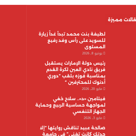
الات مميزة
لطيفة بنت محمد تبدأ غداً زيارة
للسويد على رأس وفد رفيع
المستوى
يونيو 8, 2026
رئيس دولة الإمارات يستقبل
فريق نادي العين لكرة القدم
بمناسبة فوزه بلقب “دوري
أدنوك للمحترفين “
مايو 20, 2026
فيتامين «د».. سلاح خفي
لمواجهة حساسية الربيع وحماية
الجهاز التنفسي
مايو 3, 2026
صالحة عبيد تناقش روايتها “إلا
جدتك كانت تغني” في جامعة