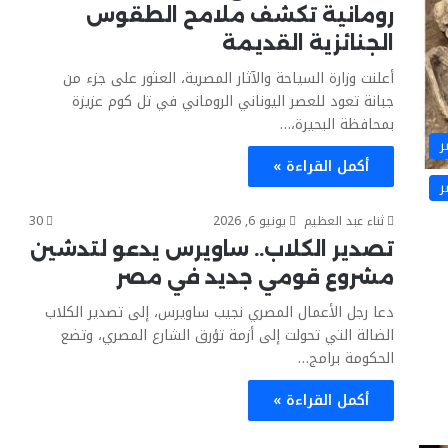
رومانية تكشف ملامح الطقوس
الجنائزية القديمة
أعلنت وزارة السياحة والآثار المصرية، العثور على جزء من
جبانة تعود للعصر اليوناني الروماني في تل كوم عزيزة
بمحافظة البحيرة،…
ر
أكمل القراءة »
ر
ثناء عبد العظيم
يونيو 6, 2026
30
تصدير الكلاب.. ساويرس يدعو لتدشين
مشروع قومي جديد في مصر
دعا رجل الأعمال المصري نجيب ساويرس، إلى تصدير الكلاب
الضالة التي تحولت إلى أزمة تؤرق الشارع المصري، وتضع
الحكومة برامج…
أكمل القراءة »