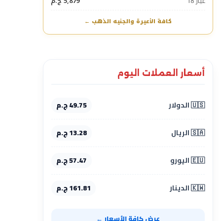
عيار 18
5,879 ج.م
كافة الأعيرة والجنيه الذهب ←
أسعار العملات اليوم
🇺🇸 الدولار
49.75 ج.م
🇸🇦 الريال
13.28 ج.م
🇪🇺 اليورو
57.47 ج.م
🇰🇼 الدينار
161.81 ج.م
عرض كافة الأسعار ←