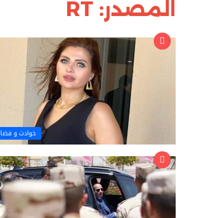
المصدر: RT
حوادث و قضاي