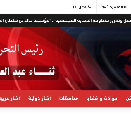
☀️
القاهرة:
34°
📞
اتصل بنا
ماية المجتمعية .. “مؤسسة خالد بن سلطان القاسمي الإنسانية” و”الي
ن
حوادث و قضايا
محافظات
أخبار دولية
أخبار عربي