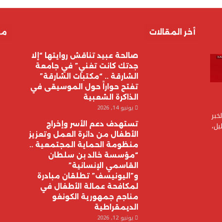
أخر المقالات
مق
صالحة عبيد تناقش روايتها “إلا
جدتك كانت تغني” في جامعة
الشارقة .. “مكتبات الشارقة”
تفتح حواراً حول الموسيقى في
الذاكرة الشعبية
يونيو 14, 2026
خبر
تستهدف دعم الأسر وإخراج
يل،
الأطفال من دائرة العمل وتعزيز
منظومة الحماية المجتمعية ..
“مؤسسة خالد بن سلطان
القاسمي الإنسانية”
و”اليونيسف” تطلقان مبادرة
لمكافحة عمالة الأطفال في
مناجم جمهورية الكونغو
الديمقراطية
يونيو 12, 2026