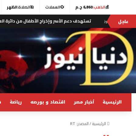
💰
الذهب:
6,860 ج.م
💱
العملات
🕌
الصلاة:
الظهر
عاجل
تهدف دعم الأسر وإخراج الأطفال من دائرة العمل وتعزيز منظومة الح
الرئيسية
أخبار مصر
اقتصاد و بورصه
رياضة
ف
الرئيسية
/
المصدر: RT