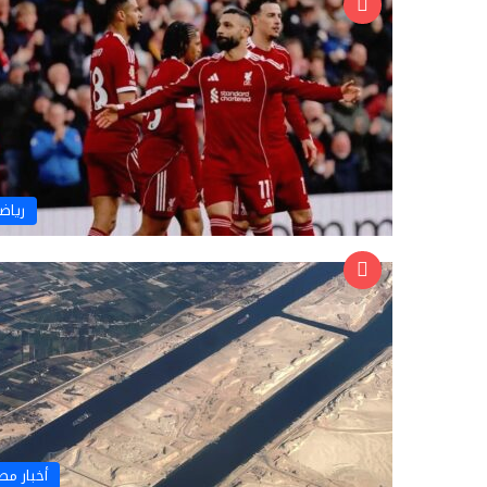
رياض
أخبار مص