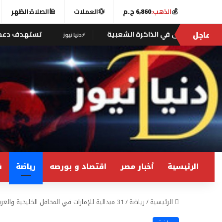
💰
الذهب:
6,860 ج.م
💱
العملات
🕌
الصلاة:
الظهر
عاجل
الذاكرة الشعبية
تستهدف دعم الأسر وإخراج الأطفا
⚡
دنيا نيوز
الرئيسية
أخبار مصر
اقتصاد و بورصه
رياضة
ف
الرئيسية
/
رياضة
/
31 ميدالية للإمارات في المحافل الخليجية والعربية والآسيوية خلال شهرين