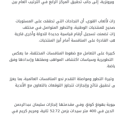
ي، بعدما حصد 6 ميداليات بواقع 5 ذهبيات وبرونزية، إلى جانب تحقيق المركز الرابع في الترتيب العام بين
مارات لألعاب القوى، أن النجاحات التي تحققت على المستويات
صحيح للمنتخبات الوطنية، والتطور المتواصل في مختلف
جازات تضمنت تسجيل أرقام قياسية جديدة للدولة وأخرى قارية
ب القادرة على المنافسة أمام أبرز المنتخبات.
ة كبيرة على التعامل مع ضغوط المنافسات المختلفة، ما يعكس
ط التطويرية وسياسات اكتشاف المواهب وصقلها وإعدادها وفق
ياضة.
يرة التطور ومواصلة التقدم نحو المنافسات العالمية، بما يعزز
تحقيق نتائج وإنجازات تتجاوز التوقعات بالتعاون مع الأندية
آسيوية بهونغ كونغ، وفي مقدمتها إنجازات سليمان عبدالرحمن
في سباق 400 متر رجال بزمن 44.85 ثانية، وأمينات قمر الدين في 400 متر سيدات بزمن 52.72 ثانية، ومريم كريم في