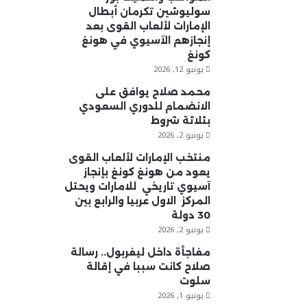
سوليوشين تكرمان أبطال
الإمارات لألعاب القوى بعد
إنجازهم الآسيوي في هونغ
كونغ
يونيو 12, 2026
محمد صلاح يوافق على
الانضمام للدوري السعودي
بثلاثة شروط
يونيو 2, 2026
منتخب الإمارات لألعاب القوى
يعود من هونغ كونغ بإنجاز
آسيوي تاريخي للامارات ويحتل
المركز الاول عربيا والرابع بين
30 دولة
يونيو 2, 2026
مفاجأة داخل ليفربول.. رسالة
صلاح كانت سببا في إقالة
سلوت
يونيو 1, 2026