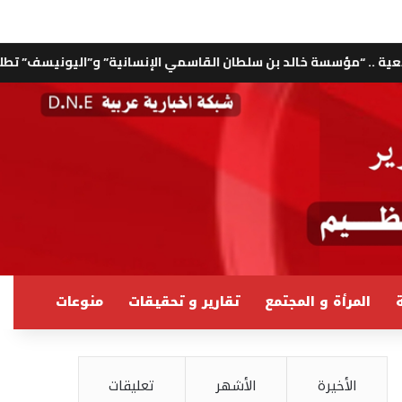
د بن سلطان القاسمي الإنسانية” و”اليونيسف” تطلقان مبادرة لمكافح
ة
المرأة و المجتمع
تقارير و تحقيقات
منوعات
الأخيرة
الأشهر
تعليقات