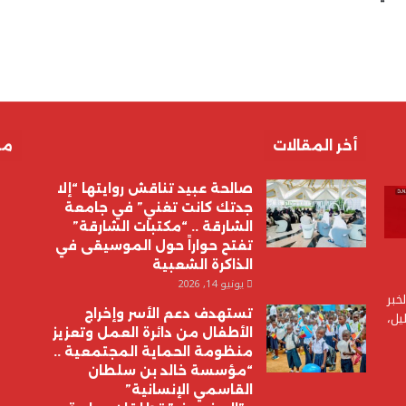
أخر المقالات
مق
صالحة عبيد تناقش روايتها “إلا
جدتك كانت تغني” في جامعة
الشارقة .. “مكتبات الشارقة”
تفتح حواراً حول الموسيقى في
الذاكرة الشعبية
يونيو 14, 2026
خبر
تستهدف دعم الأسر وإخراج
يل،
الأطفال من دائرة العمل وتعزيز
منظومة الحماية المجتمعية ..
“مؤسسة خالد بن سلطان
القاسمي الإنسانية”