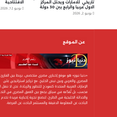
تاريخي للامارات ويحتل المركز
الافتتاحية
الاول عربيا والرابع بين 30 دولة
يونيو 12, 2026
يونيو 2, 2026
عن الموقع
«دنيا نيوز» هو موقع إخباري مصري متخصص، يربط بين القارئ
المصري والعربي وبين نبض الخليج، مع تركيز استراتيجي على
الإمارات العربية المتحدة كنموذج للتطور والريادة. نحن لا ننقل ال
فحسب، بل نُقدّمه في سياق يجمع بين العمق المصري في التحل
والحداثة الخليجية في الطرح، لنصنع تجربة إخبارية فريدة تخدم
الباحث عن المعلومة الدقيقة والمستثمر الباحث عن الفرصة.