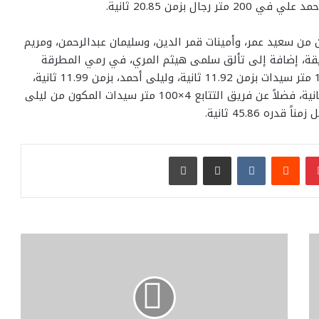
ريق التتابع المختلط 4×400 متر المكون من سعيد عمر، وأمينات قمر الدين، وسليمان عبدالرحمن، ومريم
الذي سجل رقماً قياسياً للبطولة بلغ 3:18.81 دقيقة، إضافة إلى تألق سلمى هيثم المري، في رمي المطرقة
للسيدات بمسافة 55.42 متر، وأروى علي، في سباق 100 متر سيدات بزمن 11.92 ثانية، وليلى أحمد، بزمن 11.99 ثانية،
وعائشة طارق محمد، في 400 متر سيدات بزمن 54.27 ثانية، فضلاً عن فريق التتابع 4×100 متر سيدات المكون من ليلى
 45.86 ثانية.
بينتيريست
مشاركة عبر البريد
طباعة
رئيسة
مقدونيا
الشمالية
تشيد
بجهود
ومبادرات