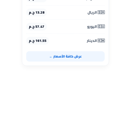
🇸🇦 الريال
13.28 ج.م
🇪🇺 اليورو
57.47 ج.م
🇰🇼 الدينار
161.55 ج.م
عرض كافة الأسعار ←