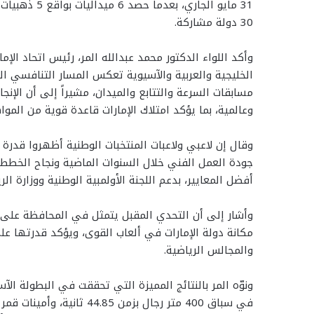
31 مايو الجار
30 دولة مشاركة.
وأكد اللواء الدكتور محمد عبدالله المر، رئيس اتحاد الإ
الخليجية والعربية والآسيوية تعكس المسار التنافسي ال
مسابقات السرعة والتتابع والميدان، مشيراً إلى أن الإن
وعالمية، بما يؤكد امتلاك الإمارات قاعدة قوية من المواه
وقال إن لاعبي ولاعبات المنتخبات الوطنية أظهروا قدر
جودة العمل الفني خلال السنوات الماضية ونجاح الخط
أفضل المعايير، بدعم اللجنة الأولمبية الوطنية ووزارة الر
وأشار إلى أن التحدي المقبل يتمثل في المحافظة على وت
مكانة دولة الإمارات في ألعاب القوى، ويؤكد قدرتها على 
والمجالس الرياضية.
ونوّه المر بالنتائج المميزة التي تحققت في البطولة ال