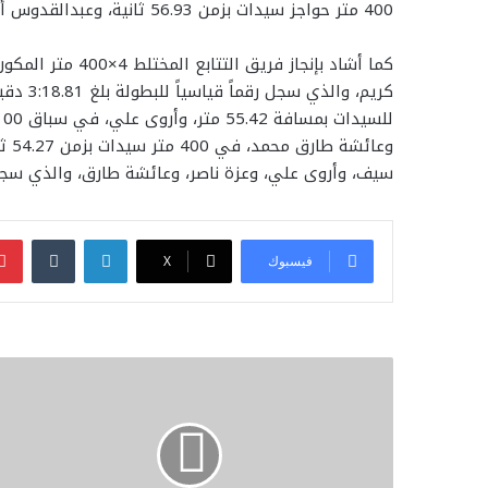
400 متر حواجز سيدات بزمن 56.93 ثانية، وعبدالقدوس أحمد علي في 200 متر رجال بزمن 20.85 ثانية.
كما أشاد بإنجاز ف
كريم، و
سيف، وأروى علي، وعزة ناصر، وعائشة طارق، والذي سجل زمناً قدره
لينكدإن
فيسبوك
‫X
تنفيذاً
لتوجيهات
رئيس
الدولة/
إطلاق
المبادرة