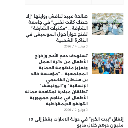
صالحة عبيد تناقش روايتها “إلا
جدتك كانت تغني” في جامعة
الشارقة .. “مكتبات الشارقة”
تفتح حواراً حول الموسيقى في
الذاكرة الشعبية
يونيو 14, 2026
تستهدف دعم الأسر وإخراج
الأطفال من دائرة العمل
وتعزيز منظومة الحماية
المجتمعية .. “مؤسسة خالد
بن سلطان القاسمي
الإنسانية” و”اليونيسف”
تطلقان مبادرة لمكافحة عمالة
الأطفال في مناجم جمهورية
الكونغو الديمقراطية
يونيو 12, 2026
إنفاق “بيت الخير” في دولة الامارات يقفز إلى 19
مليون درهم خلال مايو