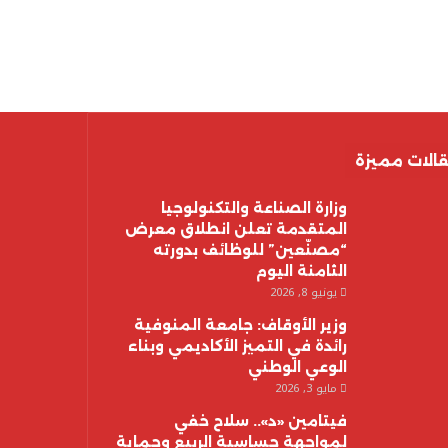
الات مميزة
وزارة الصناعة والتكنولوجيا
المتقدمة تعلن انطلاق معرض
“مصنّعين” للوظائف بدورته
الثامنة اليوم
يونيو 8, 2026
وزير الأوقاف: جامعة المنوفية
رائدة في التميز الأكاديمي وبناء
الوعي الوطني
مايو 3, 2026
فيتامين «د».. سلاح خفي
لمواجهة حساسية الربيع وحماية