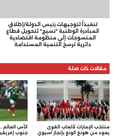
الوطنية
"نسيج"
لتحويل
قطاع
تنفيذاً لتوجيهات رئيس الدولة/إطلاق
المنسوجات
المبادرة الوطنية "نسيج" لتحويل قطاع
إلى
المنسوجات إلى منظومة اقتصادية
منظومة
دائرية ترسخ التنمية المستدامة
اقتصادية
دائرية
ترسخ
التنمية
مقالات ذات صلة
المستدامة
منتخب الإمارات لألعاب القوى
كأس العالم .
يعود من هونغ كونغ بإنجاز آسيوي
جنوب إفريقيا 