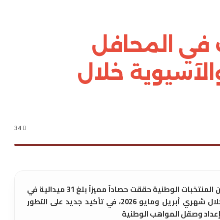
ات في المحافل
والآسيوية خلال
34
دبي / أعلن اتحاد الإمارات لألعاب القوى، أن المنتخبات الوطنية حققت حصاداً مميزاً بلغ 31 ميدالية في
البطولات الخليجية والعربية والآسيوية خلال شهري أبريل ومايو 2026، في تأكيد جديد على التطور
 إعداد وصقل المواهب الوطنية