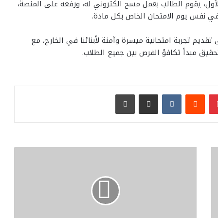
الأول، يقوم الطالب بعمل مسح الكتروني له، ورفعه على المنصة،
في نفس يوم الامتحان الخاص بكل مادة.
 تقديم تجربة امتحانية ميسرة وآمنة لأبنائنا في الخارج، مع
تحقيق مبدأ تكافؤ الفرص بين جميع الطلاب.
بينتيريست
مشاركة عبر البريد
طباعة
قصر
العينى
يستضيف
خبيرة
عالمية
لتطوير
رعاية