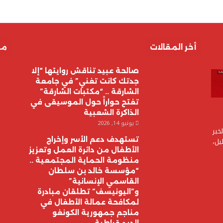
أخر المقالات
مق
صالحة عبيد تناقش روايتها “إلا
جدتك كانت تغني” في جامعة
الشارقة .. “مكتبات الشارقة”
تفتح حواراً حول الموسيقى في
الذاكرة الشعبية
يونيو 14, 2026
خبر
تستهدف دعم الأسر وإخراج
يل،
الأطفال من دائرة العمل وتعزيز
منظومة الحماية المجتمعية ..
“مؤسسة خالد بن سلطان
القاسمي الإنسانية”
و”اليونيسف” تطلقان مبادرة
لمكافحة عمالة الأطفال في
مناجم جمهورية الكونغو
الديمقراطية