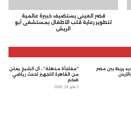
قلب
الأطفال
بمستشفى
قصر العينى يستضيف خبيرة عالمية
أبو
لتطوير رعاية قلب الأطفال بمستشفى أبو
الريش
الريش
د يربط بين مصر
“مفاجأة مذهلة”.. آل الشيخ يعلن
لأردن
من القاهرة التجهيز لحدث رياضي
ضخم
مايو 23, 2026