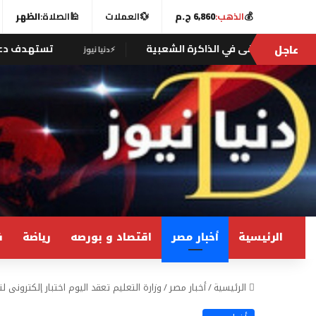
💰
الذهب:
6,860 ج.م
💱
العملات
🕌
الصلاة:
الظهر
عاجل
لذاكرة الشعبية
تستهدف دعم الأسر وإخراج الأطفا
⚡
دنيا نيوز
الرئيسية
أخبار مصر
اقتصاد و بورصه
رياضة
ف
الرئيسية
/
أخبار مصر
/
وزارة التعليم تعقد اليوم اختبار إلكترونى 