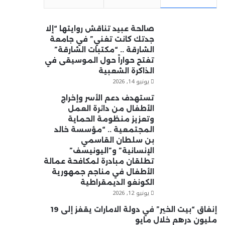
صالحة عبيد تناقش روايتها “إلا
جدتك كانت تغني” في جامعة
الشارقة .. “مكتبات الشارقة”
تفتح حواراً حول الموسيقى في
الذاكرة الشعبية
يونيو 14, 2026
تستهدف دعم الأسر وإخراج
الأطفال من دائرة العمل
وتعزيز منظومة الحماية
المجتمعية .. “مؤسسة خالد
بن سلطان القاسمي
الإنسانية” و”اليونيسف”
تطلقان مبادرة لمكافحة عمالة
الأطفال في مناجم جمهورية
الكونغو الديمقراطية
يونيو 12, 2026
إنفاق “بيت الخير” في دولة الامارات يقفز إلى 19
مليون درهم خلال مايو