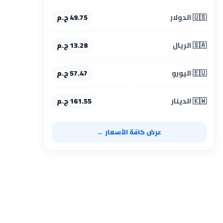
🇺🇸 الدولار
49.75 ج.م
🇸🇦 الريال
13.28 ج.م
🇪🇺 اليورو
57.47 ج.م
🇰🇼 الدينار
161.55 ج.م
عرض كافة الأسعار ←