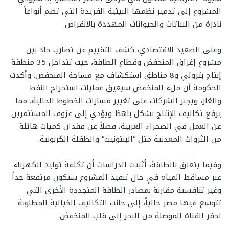
المشروع إلى تدمير نظمها البيئية الفريدة التي تضم أنواعاً
نادرة من النباتات والحيوانات المهددة بالانقراض.
وعلى الصعيد الاقتصادي، كشف التقييم عن تضارب حاد بين
مشروع إغراق المنخفض وقطاع الطاقة، حيث تتداخل 35 منطقة
إنتاج بترولي و8 مناطق استكشاف مع مساحة المنخفض. وأكدت
الحكومة أن ملء المنخفض سيعيق عمليات استخراج النفط
والغاز، ويجبر الشركات على تغيير مسارات الخطوط الحالية، مما
يرفع تكاليف الإنتاج بشكل باهظ ويؤدي إلى عزوف المستثمرين
عن العمل في الصحراء الغربية، فضلاً عن فقدان كميات هائلة
من الثروات المعدنية مثل “البنتونيت” والطفلة الكربونية.
وفيما يتعلق بالطاقة، أثبتت الدراسات أن تكلفة توليد الكهرباء
عبر مساقط المياه في حال تنفيذ المشروع ستكون مرتفعة جداً
وغير تنافسية مقارنة بمصادر الطاقة المتجددة الأخرى التي
تتوسع فيها مصر حالياً، إلى جانب التكاليف الخيالية المطلوبة
لحفر القناة الموصلة من البحر إلى قلب المنخفض.