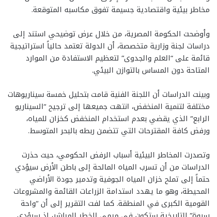
مخاطر بيئية واقتصادية جسيمة تفوق مكاسبه المتوقعة.
وأوضحت الحكومة المصرية، من خلال عرض توضيحي استند إلى
دراسات لجنة وزارية متخصصة، أن الدولة تعتمد حالياً استراتيجية
قائمة على “العلم والجدوى” لتعظيم الاستفادة من الموارد
المتاحة دون المساس بالتوازن البيئي.
وبينت الدراسات أن اللجنة الفنية قامت بتحليل خمسة سيناريوهات
مختلفة لتنمية المنخفض، انتهت جميعها إلى ترجيح “السيناريو
الرابع” الذي يقضي بعدم استخدام المنخفض كخزان للمياه،
ورفض كافة المقترحات التي تتضمن ربطه بالبحر المتوسط.
وتصدرت المخاطر البيئية أسباب الرفض الحكومي، حيث حذرت
الدراسات من أن تسرب المياه المالحة إلى باطن الأرض سيؤدي
حتماً إلى تملح خزان المياه الجوفية وتدمير جودة الأراضي
المحيطة، وهو ما يهدد استدامة الزراعات القائمة والمشروعات
القومية الكبرى في المنطقة. كما لفت التقرير إلى أن “واحة
سيوة” التاريخية ستكون في مرمى الخطر المباشر، إذ سيؤدي