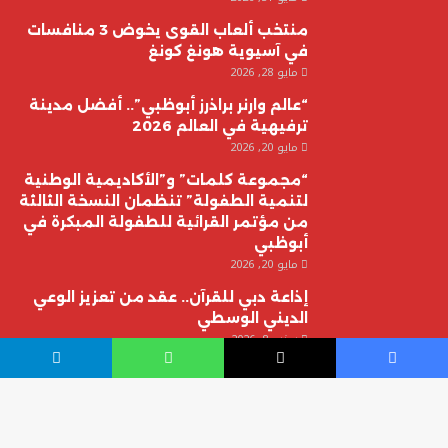
منتخب ألعاب القوى يخوض 3 منافسات
في آسيوية هونغ كونغ
مايو 28, 2026
“عالم وارنر براذرز أبوظبي”.. أفضل مدينة
ترفيهية في العالم 2026
مايو 20, 2026
“مجموعة كلمات” و”الأكاديمية الوطنية
لتنمية الطفولة” تنظمان النسخة الثالثة
من مؤتمر القرائية للطفولة المبكرة في
أبوظبي
مايو 20, 2026
إذاعة دبي للقرآن.. عقد من تعزيز الوعي
الديني الوسطي
يونيو 8, 2026
يسبوك
‫X
واتساب
تيلقرام
© حقوق النشر 2026، جميع الحقوق محفوظة