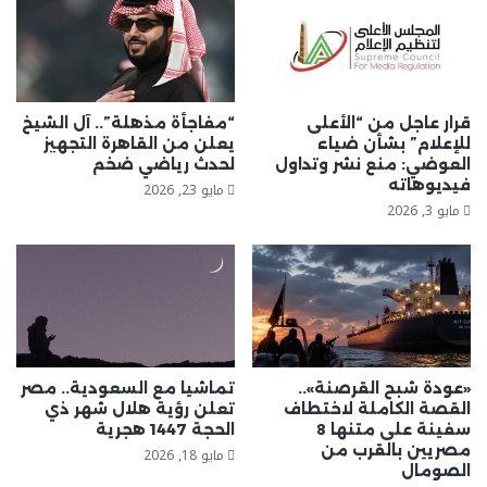
قرار عاجل من “الأعلى
“مفاجأة مذهلة”.. آل الشيخ
للإعلام” بشأن ضياء
يعلن من القاهرة التجهيز
العوضي: منع نشر وتداول
لحدث رياضي ضخم
فيديوهاته
مايو 23, 2026
مايو 3, 2026
«عودة شبح القرصنة»..
تماشيا مع السعودية.. مصر
القصة الكاملة لاختطاف
تعلن رؤية هلال شهر ذي
سفينة على متنها 8
الحجة 1447 هجرية
مصريين بالقرب من
مايو 18, 2026
الصومال