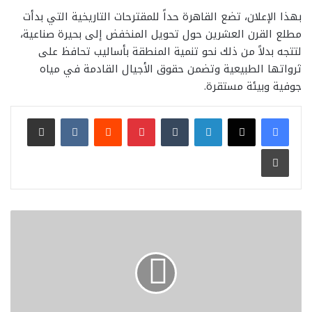
بهذا الإعلان، تضع القاهرة حداً للمقترحات التاريخية التي بدأت
مطلع القرن العشرين حول تحويل المنخفض إلى بحيرة صناعية،
لتتجه بدلاً من ذلك نحو تنمية المنطقة بأساليب تحافظ على
ثرواتها الطبيعية وتضمن حقوق الأجيال القادمة في مياه
جوفية وبيئة مستقرة.
لينكدإن
بينتيريست
مشاركة عبر البريد
طباعة
"قمة
أبوظبي
العالمية
للأمن
المستدام"
تنطلق
19