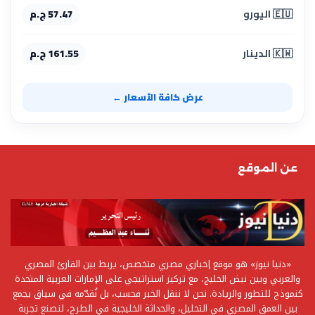
🇪🇺 اليورو
57.47 ج.م
🇰🇼 الدينار
161.55 ج.م
عرض كافة الأسعار ←
عن الموقع
«دنيا نيوز» هو موقع إخباري مصري متخصص، يربط بين القارئ المصري
والعربي وبين نبض الخليج، مع تركيز استراتيجي على الإمارات العربية المتحدة
كنموذج للتطور والريادة. نحن لا ننقل الخبر فحسب، بل نُقدّمه في سياق يجمع
بين العمق المصري في التحليل، والحداثة الخليجية في الطرح، لنصنع تجربة