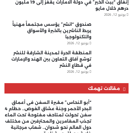
إنفاق “بيت الخير” في دولة الامارات يقفز إلى 19 مليون
درهم خلال مايو
يونيو 12, 2026
صندوق “انشر” يؤسس مجتمعاً مهنياً
يربط الناشرين بالخبرة والأسواق
والتكنولوجيا
يونيو 12, 2026
المنطقة الحرة لمدينة الشارقة للنشر
توسّع آفاق التعاون بين الهند والإمارات
في قطاع النشر
يونيو 12, 2026
مقالات تهمك
“أبو النحاس” مقبرة السفن فى أعماق
البحر الأحمر وجنة عشاق الغوص.. حطام 4
سفن تحولت لمتاحف مفتوحة تحت الماء
تجذب المغامرين والمحترفين من مختلف
دول العالم نحو شدوان.. شعاب مرجانية