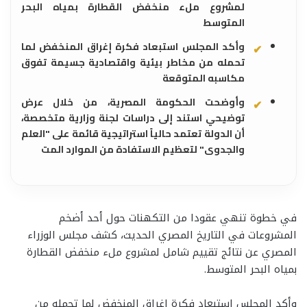
لمشروع ملء منخفض القطارة بمياه البحر
المتوسط
وأكد المجلس استبعاد فكرة إغراق المنخفض لما
تحمله من مخاطر بيئية واقتصادية جسيمة تفوق
مكاسبه المتوقعة
وأوضحت الحكومة المصرية، من خلال عرض
توضيحي استند إلى دراسات لجنة وزارية متخصصة،
أن الدولة تعتمد حالياً استراتيجية قائمة على "العلم
والجدوى" لتعظيم الاستفادة من الموارد المت
في خطوة تنهي عقودا من التكهنات حول أحد أضخم
المشروعات في التاريخ المصري الحديث، كشف مجلس الوزراء
المصري عن نتائج تقييم شامل لمشروع ملء منخفض القطارة
بمياه البحر المتوسط.
وأكد المجلس استبعاد فكرة إغراق المنخفض لما تحمله من