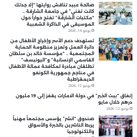
صالحة عبيد تناقش روايتها “إلا جدتك
كانت تغني” في جامعة الشارقة ..
“مكتبات الشارقة” تفتح حواراً حول
الموسيقى في الذاكرة الشعبية
يونيو 14, 2026
تستهدف دعم الأسر وإخراج الأطفال من
دائرة العمل وتعزيز منظومة الحماية
المجتمعية .. “مؤسسة خالد بن سلطان
القاسمي الإنسانية” و”اليونيسف”
تطلقان مبادرة لمكافحة عمالة الأطفال
في مناجم جمهورية الكونغو
الديمقراطية
يونيو 12, 2026
إنفاق “بيت الخير” في دولة الامارات يقفز إلى 19 مليون
درهم خلال مايو
يونيو 12, 2026
صندوق “انشر” يؤسس مجتمعاً مهنياً
يربط الناشرين بالخبرة والأسواق
والتكنولوجيا