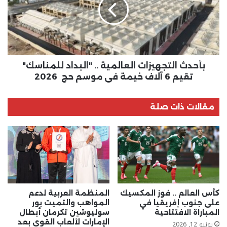
..
"البداد
للمناسك"
تقيم
6
آلاف
خيمة
بأحدث التجهيزات العالمية .. "البداد للمناسك"
في
تقيم 6 آلاف خيمة في موسم حج 2026
موسم
حج
2026
مقالات ذات صلة
كأس العالم .. فوز المكسيك
المنظمة العربية لدعم
على جنوب إفريقيا في
المواهب والتميت بور
المباراة الافتتاحية
سوليوشين تكرمان أبطال
الإمارات لألعاب القوى بعد
يونيو 12, 2026