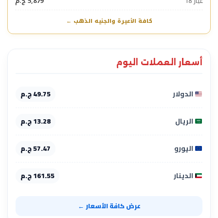
عيار 18
5,879 ج.م
كافة الأعيرة والجنيه الذهب ←
أسعار العملات اليوم
الدولار
49.75 ج.م
الريال
13.28 ج.م
اليورو
57.47 ج.م
الدينار
161.55 ج.م
عرض كافة الأسعار ←