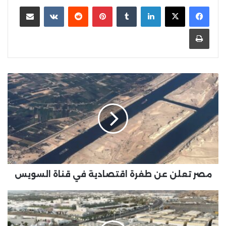
لينكدإن
بينتيريست
مشاركة عبر البريد
طباعة
مصر
تعلن
عن
طفرة
اقتصادية
في
قناة
السويس
مصر تعلن عن طفرة اقتصادية في قناة السويس
بأحدث
التجهيزات
العالمية