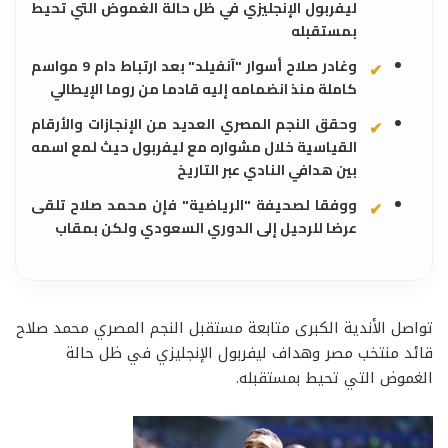
ليفربول الإنجليزي في ظل حالة الغموض التي تحيط
بمستقبله
وغادر صلاح أسوار "آنفيلد" بعد ارتباط دام 9 مواسم
كاملة منذ انضمامه إليه قادما من روما الإيطالي
وحقق النجم المصري العديد من الإنجازات والأرقام
القياسية خلال مشواره مع ليفربول حيث لمع اسمه
بين هدافي النادي عبر التاريخ
ووفقا لصحيفة "الرياضية" فإن محمد صلاح تلقى
عرضا للرحيل إلى الدوري السعودي ولكن بمقاب
تواصل الأندية الكبرى متابعة مستقبل النجم المصري محمد صلاح
قائد منتخب مصر وهداف ليفربول الإنجليزي في ظل حالة
الغموض التي تحيط بمستقبله.