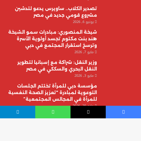
تصدير الكلاب.. ساويرس يدعو لتدشين
مشروع قومي جديد في مصر
يونيو 6, 2026
شيخة المنصوري: مبادرات سمو الشيخة
هند بنت مكتوم تجسد أولوية الأسرة
وترسخ استقرار المجتمع في دبي
مايو 7, 2026
وزير النقل: شراكة مع إسبانيا لتطوير
النقل البحري والسككي في مصر
مايو 3, 2026
مؤسسة دبي للمرأة تختتم الجلسات
التوعوية لمبادرة “تعزيز الصحة النفسية
للمرأة في المجالس المجتمعية”
مايو 20, 2026
يسبوك
‫X
واتساب
تيلقرام
© حقوق النشر 2026، جميع الحقوق محفوظة