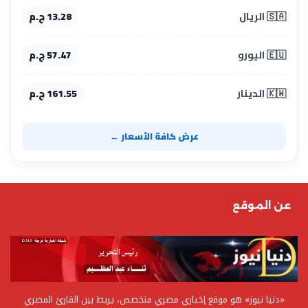
🇸🇦 الريال
13.28 ج.م
🇪🇺 اليورو
57.47 ج.م
🇰🇼 الدينار
161.55 ج.م
عرض كافة الأسعار ←
عن الموقع
«دنيا نيوز» هو موقع إخباري مصري متخصص، يربط بين القارئ المصري