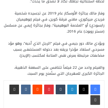
لحظة استثنائية تجعلك تكاد لا تصدق ما يحدث”.
وفاز مالك بجائزة الأوسكار عام 2019 عن تجسيده شخصية
فريدي ميركوري، مغني فرقة كوين، في فيلم (بوهيميان
رابسودي) أو “الملحمة البوهيمية”، وفاز بجائزة إيمي عن مسلسل
(مستر روبوت) عام 2016.
ويؤدي مالك دور جيمي في فيلم “الرجل الذي أحبه”، وهو مؤد
مسرحي استعاد مؤخرا بريقه بعد دخوله المستشفى بسبب
مضاعفات مرتبطة بمرض نقص المناعة لمكتسب (الإيدز).
والفيلم واحد من 22 فيلماً تتنافس على السعفة الذهبية،
الجائزة الكبرى للمهرجان التي ستُمنح يوم السبت.
لينكدإن
بينتيريست
مشاركة عبر البريد
طباعة