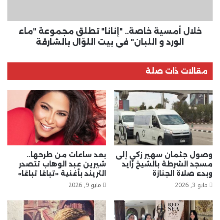
الورد
و
اللبان"
خلال أمسية خاصة.. "إنانا" تطلق مجموعة "ماء
في
الورد و اللبان" في بيت اللوّال بالشارقة
بيت
اللوّال
بالشارقة
مقالات ذات صلة
وصول جثمان سهير زكي إلى
بعد ساعات من طرحها..
مسجد الشرطة بالشيخ زايد
شيرين عبد الوهاب تتصدر
وبدء صلاة الجنازة
التريند بأغنية «تباعًا تباعًا»
مايو 3, 2026
مايو 9, 2026