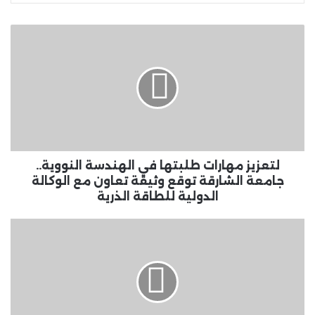
لتعزيز
مهارات
طلبتها
في
الهندسة
النووية..
جامعة
الشارقة
توقع
وثيقة
لتعزيز مهارات طلبتها في الهندسة النووية..
تعاون
جامعة الشارقة توقع وثيقة تعاون مع الوكالة
مع
الدولية للطاقة الذرية
الوكالة
الدولية
خلال
للطاقة
أمسية
الذرية
خاصة..
"إنانا"
تطلق
مجموعة
"ماء