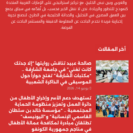
والعربي وبين نبض الخليج، مع تركيز استراتيجي على الإمارات العربية المتحدة
كنموذج للتطور والريادة. نحن لا ننقل الخبر فحسب، بل نُقدّمه في سياق يجمع
بين العمق المصري في التحليل، والحداثة الخليجية في الطرح، لنصنع تجربة
إخبارية فريدة تخدم الباحث عن المعلومة الدقيقة والمستثمر الباحث عن
الفرصة.
أخر المقالات
صالحة عبيد تناقش روايتها “إلا جدتك
كانت تغني” في جامعة الشارقة ..
“مكتبات الشارقة” تفتح حواراً حول
الموسيقى في الذاكرة الشعبية
يونيو 14, 2026
تستهدف دعم الأسر وإخراج الأطفال من
دائرة العمل وتعزيز منظومة الحماية
المجتمعية .. “مؤسسة خالد بن سلطان
القاسمي الإنسانية” و”اليونيسف”
تطلقان مبادرة لمكافحة عمالة الأطفال
في مناجم جمهورية الكونغو