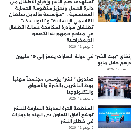
تستهدف دعم الأسر وإخراج الأطفال من
دائرة العمل وتعزيز منظومة الحماية
المجتمعية .. “مؤسسة خالد بن سلطان
القاسمي الإنسانية” و”اليونيسف”
تطلقان مبادرة لمكافحة عمالة الأطفال
في مناجم جمهورية الكونغو
الديمقراطية
يونيو 12, 2026
إنفاق “بيت الخير” في دولة الامارات يقفز إلى 19 مليون
درهم خلال مايو
يونيو 12, 2026
صندوق “انشر” يؤسس مجتمعاً مهنياً
يربط الناشرين بالخبرة والأسواق
والتكنولوجيا
يونيو 12, 2026
المنطقة الحرة لمدينة الشارقة للنشر
توسّع آفاق التعاون بين الهند والإمارات
في قطاع النشر
يونيو 12, 2026