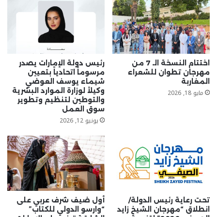
دعم
لغة
الضاد
وتمكينها
عالمياً
في
"وارسو
اختتام النسخة الـ 7 من
رئيس دولة الإمارات يصدر
الدولي
مهرجان تطوان للشعراء
مرسوماً اتحادياً بتعيين
للكتاب"
المغاربة
شيماء يوسف العوضي
وكيلاً لوزارة الموارد البشرية
مايو 18, 2026
والتوطين لتنظيم وتطوير
سوق العمل
يونيو 12, 2026
تحت رعاية رئيس الدولة/
أول ضيف شرف عربي على
انطلاق “مهرجان الشيخ زايد
“وارسو الدولي للكتاب”