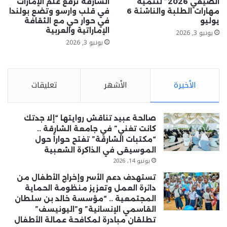
الصيفي 2026” لتنمية
الشارقة ترفع علم الإمارات
مهارات الطلبة والناشئة 6
في قلب وارسو وتضع بولندا
يوليو
في حوار حي مع الثقافة
الإماراتية والعربية
يونيو 3, 2026
يونيو 3, 2026
الأخيرة
الأشهر
تعليقات
صالحة عبيد تناقش روايتها “إلا جدتك
كانت تغني” في جامعة الشارقة ..
“مكتبات الشارقة” تفتح حواراً حول
الموسيقى في الذاكرة الشعبية
يونيو 14, 2026
تستهدف دعم الأسر وإخراج الأطفال من
دائرة العمل وتعزيز منظومة الحماية
المجتمعية .. “مؤسسة خالد بن سلطان
القاسمي الإنسانية” و”اليونيسف”
تطلقان مبادرة لمكافحة عمالة الأطفال