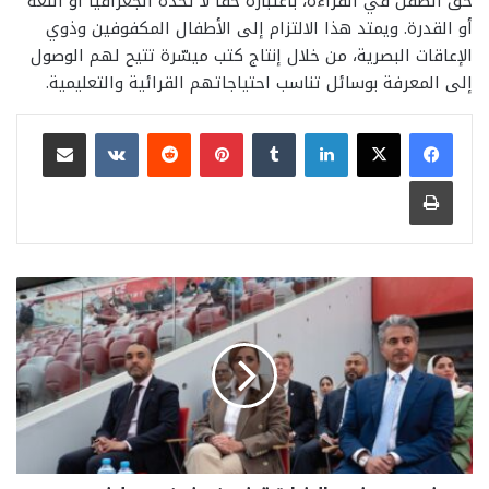
حق الطفل في القراءة، باعتباره حقاً لا تحدّه الجغرافيا أو اللغة
أو القدرة. ويمتد هذا الالتزام إلى الأطفال المكفوفين وذوي
الإعاقات البصرية، من خلال إنتاج كتب ميسّرة تتيح لهم الوصول
إلى المعرفة بوسائل تناسب احتياجاتهم القرائية والتعليمية.
لينكدإن
بينتيريست
مشاركة عبر البريد
طباعة
ضمن
حضور
الشارقة
ضيف
شرف
"ببلش
هير"
تختتم
مشاركتها