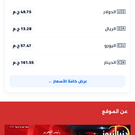
🇺🇸 الدولار
49.75 ج.م
🇸🇦 الريال
13.28 ج.م
🇪🇺 اليورو
57.47 ج.م
🇰🇼 الدينار
161.55 ج.م
عرض كافة الأسعار ←
عن الموقع