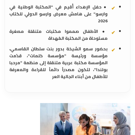
● حفل الإهداء أُقيم في "المكتبة الوطنية في
وارسو" على هامش معرض وارسو الدولي للكتاب
2026
● الأطفال صمموا مكتبات متنقلة مصغرة
مستوحاة من المكتبة المُهداة
بحضور سمو الشيخة بدور بنت سلطان القاسمي،
مؤسسة ورئيسة "مؤسسة كلمات"، قدّمت
المؤسسة مكتبة عربية متنقلة إلى منظمة "مرحبا
بولندا"، لتكون مصدراً دائماً للقراءة والمعرفة
للأطفال من أبناء الجالية العر