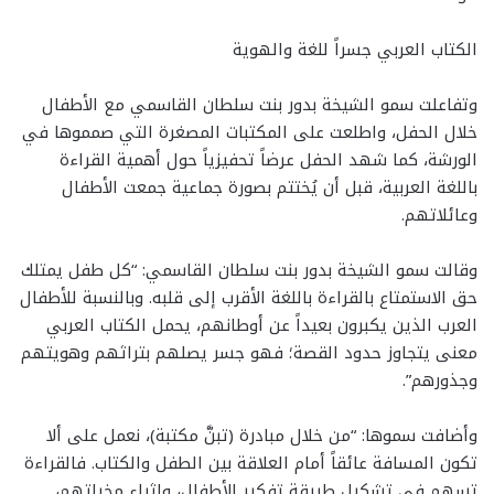
الكتاب العربي جسراً للغة والهوية
وتفاعلت سمو الشيخة بدور بنت سلطان القاسمي مع الأطفال
خلال الحفل، واطلعت على المكتبات المصغرة التي صمموها في
الورشة، كما شهد الحفل عرضاً تحفيزياً حول أهمية القراءة
باللغة العربية، قبل أن يُختتم بصورة جماعية جمعت الأطفال
وعائلاتهم.
وقالت سمو الشيخة بدور بنت سلطان القاسمي: “كل طفل يمتلك
حق الاستمتاع بالقراءة باللغة الأقرب إلى قلبه. وبالنسبة للأطفال
العرب الذين يكبرون بعيداً عن أوطانهم، يحمل الكتاب العربي
معنى يتجاوز حدود القصة؛ فهو جسر يصلهم بتراثهم وهويتهم
وجذورهم”.
وأضافت سموها: “من خلال مبادرة (تبنَّ مكتبة)، نعمل على ألا
تكون المسافة عائقاً أمام العلاقة بين الطفل والكتاب. فالقراءة
تسهم في تشكيل طريقة تفكير الأطفال، وإثراء مخيلتهم،