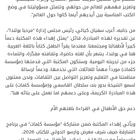
وتعزيز فهمهم للعالم من حولهم، وتتمثل مسؤوليتنا في وضع
الكتب المناسبة بين أيديهم أينما كانوا حول العالم”.
من جانبه، أعرب سفيان كيالي، رئيس مجلس إدارة “مرحبا بولندا”،
عن تقديره لهذه المبادرة، قائل: “يمثل إهداء هذه المكتبة دعماً
كبيراً لأطفالنا ومجتمعنا. فعندما يقرأ الطفل كتاباً باللغة العربية
هنا في بولندا، يشعر بأن لغته حاضرة، وثقافته مقدّرة، وانتماءه
جزء من تجربته اليومية. وستكون المكتبة التي قدمتها (مؤسسة
كلمات) مورداً مهماً للعائلات التي نخدمها، ودعماً لرسالة
منظمتنا في التعليم وتعزيز التواصل بين الثقافات. ونحن ممتنون
لسمو الشيخة بدور بنت سلطان القاسمي و(مؤسسة كلمات) على
هذه المبادرة الكريمة، وعلى دعمهم لما نعمل على بنائه هنا”.
دعم حق الأطفال في القراءة بلغتهم الأم
ويأتي إهداء المكتبة ضمن مشاركة “مؤسسة كلمات” في برنامج
الشارقة ضيف شرف معرض وارسو الدولي للكتاب 2026،
وانسجاماً مع رسالتها في تمكين الأطفال من الوصول إلى