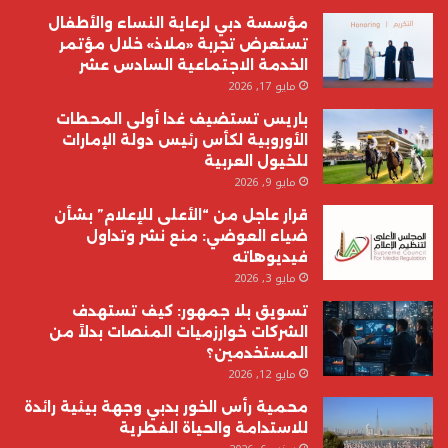
مؤسسة دبي لرعاية النساء والأطفال
تستعرض تجربة «ملاذ» خلال مؤتمر
الخدمة الاجتماعية السادس عشر
مايو 17, 2026
باريس تستضيف غدا أولى المحطات
الأوروبية لكأس رئيس دولة الإمارات
للخيول العربية
مايو 9, 2026
قرار عاجل من “الأعلى للإعلام” بشأن
ضياء العوضي: منع نشر وتداول
فيديوهاته
مايو 3, 2026
تسويق بلا جمهور: كيف تستهدف
الشركات خوارزميات المنصات بدلاً من
المستخدمين؟
مايو 12, 2026
محمية رأس الخور بدبي وجهة بيئية رائدة
للاستدامة والحياة الفطرية