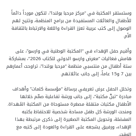
وستستقر المكتبة في “مركز مرحبا بولندا”، لتكون مورداً دائماً
للأطفال والعائلات المستفيدة من برامج المنظمة، وتتيح لهم
الوصول إلى كتب عربية تعزز القراءة واللغة والارتباط بالثقافة
الأم.
وأقيم حفل الإهداء في “المكتبة الوطنية في وارسو”، على
هامش فعاليات “معرض وارسو الدولي للكتاب 2026″، بمشاركة
ستة أطفال من منتسبي منظمة “مرحبا بولندا”، تراوحت أعمارهم
بين 7 و15 عاماً، إلى جانب عائلاتهم.
وتخلل الحفل عرض تعريفي برسالة “مؤسسة كلمات” وأهداف
مبادرة “تبنَّ مكتبة”، إلى جانب ورشة تفاعلية صمّم خلالها
الأطفال مكتبات متنقلة مصغرة مستوحاة من المكتبة المُهداة.
ومنحت الورشة كل طفل مساحة شخصية للاحتفاظ بكتبه
المفضلة، وتحويل المكتبة الصغيرة إلى ذكرى مرتبطة بهذا
الإهداء، ورفيق يشجعه على القراءة والعودة إلى كتبه مع
الوقت.