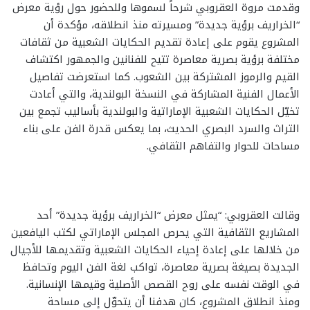
وقدمت مروة العقروبي شرحاً لسموها وللحضور حول رؤية معرض
“الخراريف برؤية جديدة” ومسيرته منذ انطلاقه، مؤكدة أن
المشروع يقوم على إعادة تقديم الحكايات الشعبية من ثقافات
مختلفة برؤية بصرية معاصرة تتيح للفنانين والجمهور اكتشاف
القيم والرموز المشتركة بين الشعوب. كما استعرضت تفاصيل
الأعمال الفنية المشاركة في النسخة البولندية، والتي أعادت
تخيّل الحكايات الشعبية الإماراتية والبولندية بأساليب تجمع بين
التراث والسرد البصري الحديث، بما يعكس قدرة الفن على بناء
مساحات للحوار والتفاهم الثقافي.
وقالت العقروبي: “يمثل معرض “الخراريف برؤية جديدة” أحد
المشاريع الثقافية التي يحرص المجلس الإماراتي لكتب اليافعين
من خلالها على إعادة إحياء الحكايات الشعبية وتقديمها للأجيال
الجديدة بصيغة بصرية معاصرة، تواكب لغة الفن اليوم وتحافظ
في الوقت نفسه على روح القصص الأصلية وقيمها الإنسانية.
ومنذ انطلاق المشروع، كان هدفنا أن يتحوّل إلى مساحة