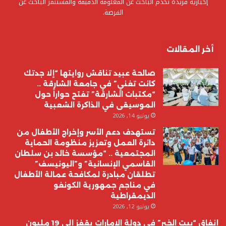
إخبارية فريدة تخدم الباحث عن المعلومة الدقيقة والمستثمر الباحث عن
الفرصة.
أخر المقالات
صالحة عبيد تناقش روايتها “إلا جدتك
كانت تغني” في جامعة الشارقة ..
“مكتبات الشارقة” تفتح حواراً حول
الموسيقى في الذاكرة الشعبية
يونيو 14, 2026
تستهدف دعم الأسر وإخراج الأطفال من
دائرة العمل وتعزيز منظومة الحماية
المجتمعية .. “مؤسسة خالد بن سلطان
القاسمي الإنسانية” و”اليونيسف”
تطلقان مبادرة لمكافحة عمالة الأطفال
في مناجم جمهورية الكونغو
الديمقراطية
يونيو 12, 2026
إنفاق “بيت الخير” في دولة الامارات يقفز إلى 19 مليون