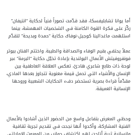
أما يوانا تشابليفسكا، فقد قدّمت تصوراً فنياً لحكاية “انتيفان”
ركّز على فكرة القوة الكامنة في الشخصيات المهمشة، بينما
استلهمت ماغدالينا كوجيل-نوفاك حكاية “حمدة وبديحة” لتقدّم
عملاً يحتفي بقيم الوفاء والصداقة والطيبة. واختتم الفنان بيوتر
فونفروفيتش الأعمال البولندية بإعادة تخيّل حكاية “البرمة” عبر
لوحة ذات طابع شاعري هادئ، تعكس العلاقة العاطفية بين
الإنسان والأشياء التي تحمل قيمة معنوية تتجاوز بعدها المادي،
مقدّماً قراءة بصرية تستحضر دفء الحكايات الشعبية وروحها
الإنسانية العميقة.
وحظي المعرض بتفاعل واسع من الحضور الذين أشادوا بالأعمال
الفنية المشاركة، وأكدوا أنها نجحت في تقديم تجربة ثقافية
وإنسانية ثرية أتاحت لهم اكتشاف جوانب من الموروث الإماراتي