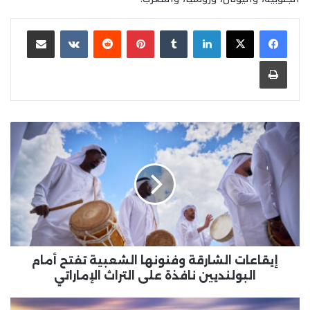
لينكدإن
بينتيريست
مشاركة عبر البريد
طباعة
إيقاعات
الشارقة
وفنونها
الشعبية
تفتح
أمام
البولنديين
نافذة
على
التراث
إيقاعات الشارقة وفنونها الشعبية تفتح أمام
الإماراتي
البولنديين نافذة على التراث الإماراتي
خلال