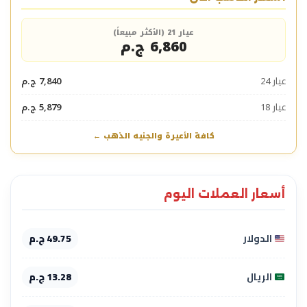
عيار 21 (الأكثر مبيعاً)
6,860 ج.م
عيار 24
7,840 ج.م
عيار 18
5,879 ج.م
كافة الأعيرة والجنيه الذهب ←
أسعار العملات اليوم
الدولار
49.75 ج.م
الريال
13.28 ج.م