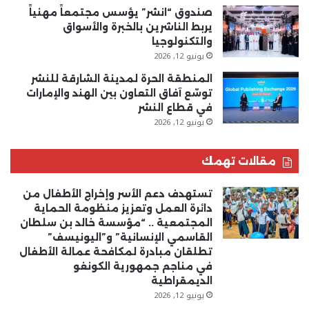
صندوق “انشر” يؤسس مجتمعاً مهنياً
يربط الناشرين بالخبرة والأسواق
والتكنولوجيا
يونيو 12, 2026
المنطقة الحرة لمدينة الشارقة للنشر
توسّع آفاق التعاون بين الهند والإمارات
في قطاع النشر
يونيو 12, 2026
مقالات تهمك
تستهدف دعم الأسر وإخراج الأطفال من
دائرة العمل وتعزيز منظومة الحماية
المجتمعية .. “مؤسسة خالد بن سلطان
القاسمي الإنسانية” و”اليونيسف”
تطلقان مبادرة لمكافحة عمالة الأطفال
في مناجم جمهورية الكونغو
الديمقراطية
يونيو 12, 2026