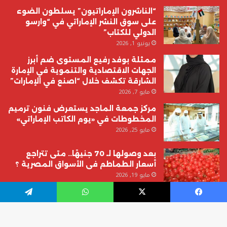
“الناشرون الإماراتيون” يسلطون الضوء
على سوق النشر الإماراتي في “وارسو
الدولي للكتاب”
يونيو 1, 2026
ممثلة بوفد رفيع المستوى ضم أبرز
الجهات الاقتصادية والتنموية في الإمارة
الشارقة تكشف خلال “اصنع في الإمارات”
مايو 7, 2026
مركز جمعة الماجد يستعرض فنون ترميم
المخطوطات في «يوم الكاتب الإماراتي»
مايو 25, 2026
بعد وصولها لـ 70 جنيهًا.. متى تتراجع
أسعار الطماطم فى الأسواق المصرية ؟
مايو 19, 2026
يسبوك
‫X
واتساب
تيلقرام
© حقوق النشر 2026، جميع الحقوق محفوظة