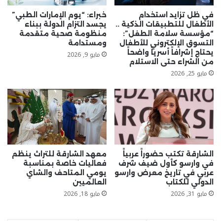
ظل
تحولات
في ظل تزايد استخدام
خبراء: “يوم الإمارات الطبي”
الاقتصاد
الأطفال للتطبيقات الذكية ..
يجسد التزام الدولة ببناء
العالمي
“مؤسسة سلامة الطفل”:
منظومة صحية متقدمة
التسوق الإلكتروني للأطفال
ومستدامة
يحتاج إشرافاً أسرياً واضحاً
مايو 9, 2026
من الشراء حتى الاستلام
مايو 25, 2026
الشارقة تكتب حضوراً عربياً
معهد الشارقة للتراث ينظم
في وارسو كأول ضيف شرف
فعاليات خاصة بمناسبة
عربي في تاريخ معرض وارسو
يومي المتاحف والشاي
الدولي للكتاب
العالميين
مايو 31, 2026
مايو 18, 2026