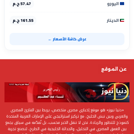
اليورو
57.47 ج.م
الدينار
161.55 ج.م
عرض كافة الأسعار ←
عن الموقع
«دنيا نيوز» هو موقع إخباري مصري متخصص، يربط بين القارئ المصري
والعربي وبين نبض الخليج، مع تركيز استراتيجي على الإمارات العربية المتحدة
كنموذج للتطور والريادة. نحن لا ننقل الخبر فحسب، بل نُقدّمه في سياق يجمع
بين العمق المصري في التحليل، والحداثة الخليجية في الطرح، لنصنع تجربة