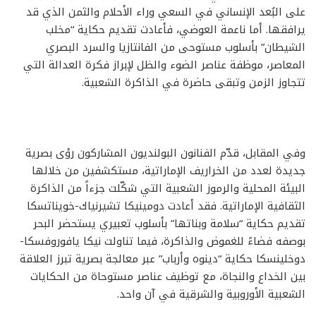
على البُعد الإنساني في السعي وراء الأحلام والثمن الذي قد
يرافقها. أما ناعمة العوضي، فأعادت تقديم حكاية “مخلب
الشيطان” بأسلوب مستوحى من الفانتازيا والسرد البصري
المعاصر، موظفة عناصر الضوء والظل لإبراز فكرة العدالة التي
تتجاوز الزمن وتبقى حاضرة في الذاكرة الشعبية.
وفي المقابل، قدّم الفنانون البولنديون المشاركون رؤى بصرية
جديدة لعدد من الخراريف الإماراتية، مستكشفين من خلالها
البيئة المحلية والرموز الشعبية التي شكّلت جزءاً من الذاكرة
الثقافية الإماراتية. فقد أعادت دومينيكا تشيرنياك-خويناتسكا
تقديم حكاية “سلامة وبناتها” بأسلوب تعبيري يستحضر البحر
بوصفه فضاءً للغموض والذاكرة، فيما تناولت نيكا يافوروفسكا-
دوخلينسكا حكاية “دينوه وأرباب” عبر معالجة بصرية تبرز العلاقة
بين الخداع والنجاة، مع توظيف عناصر مستوحاة من الحكايات
الشعبية الأوروبية والشرقية في آن واحد.