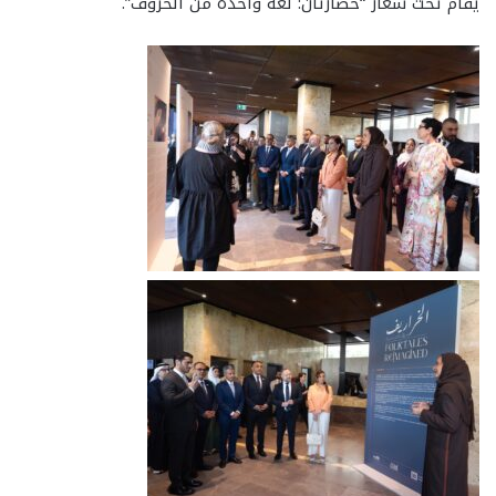
يقام تحت شعار “حضارتان: لغة واحدة من الحروف”.