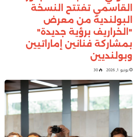
القاسمي تفتتح النسخة
البولندية من معرض
"الخراريف برؤية جديدة"
بمشاركة فنانين إماراتيين
وبولنديين
يونيو 1, 2026
30