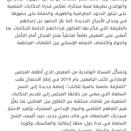
والبولندي بطريقة فنية مبتكرة، تعكس قدرة الحكايات الشعبية
على تجاوز الحدود الجغرافية واللغوية، والحفاظ على حضورها
في وجدان الأجيال الجديدة. كما عبّر الحضور عن إعجابهم
بالطريقة التي قدّم بها الفنانون قراءاتهم الخاصة للحكايات، بما
أضفى على المعرض طابعاً تفاعلياً يفتح المجال أمام التأمل
والحوار واكتشاف التشابه الإنساني بين الثقافات المختلفة.
وتشكّل النسخة البولندية من المعرض الذي أطلقه المجلس
الإماراتي لكتب اليافعين عام 2019 في إطار الاحتفال بلقب
“الشارقة عاصمة عالمية للكتاب”، إضافة جديدة إلى النسخ
السابقة التي سعى من خلالها المجلس إلى تقديم الحكايات
الشعبية من ثقافات مختلفة عبر التعاون بين الفنانين، بما يعزّز
قيم التفاهم الثقافي والحوار الإبداعي المشترك، ويُعيد الاعتبار
لسرديات المجتمعات في قالب بصري جديد، حيث أقيمت النسخ
السابقة في عدة دول، منها إيطاليا، والمكسيك، وكوريا
الجنوبية، واليونان، وروسيا، والمغرب.