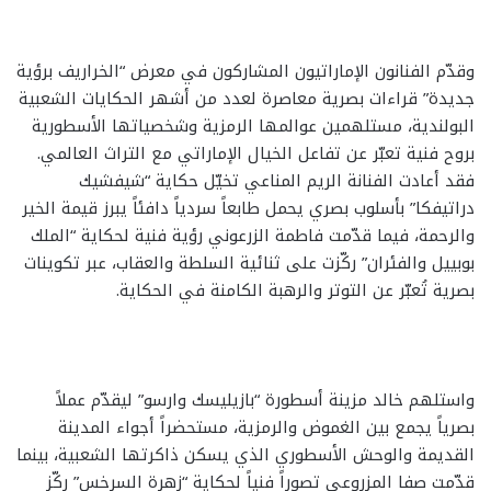
وقدّم الفنانون الإماراتيون المشاركون في معرض “الخراريف برؤية
جديدة” قراءات بصرية معاصرة لعدد من أشهر الحكايات الشعبية
البولندية، مستلهمين عوالمها الرمزية وشخصياتها الأسطورية
بروح فنية تعبّر عن تفاعل الخيال الإماراتي مع التراث العالمي.
فقد أعادت الفنانة الريم المناعي تخيّل حكاية “شيفشيك
دراتيفكا” بأسلوب بصري يحمل طابعاً سردياً دافئاً يبرز قيمة الخير
والرحمة، فيما قدّمت فاطمة الزرعوني رؤية فنية لحكاية “الملك
بوبييل والفئران” ركّزت على ثنائية السلطة والعقاب، عبر تكوينات
بصرية تُعبّر عن التوتر والرهبة الكامنة في الحكاية.
واستلهم خالد مزينة أسطورة “بازيليسك وارسو” ليقدّم عملاً
بصرياً يجمع بين الغموض والرمزية، مستحضراً أجواء المدينة
القديمة والوحش الأسطوري الذي يسكن ذاكرتها الشعبية، بينما
قدّمت صفا المزروعي تصوراً فنياً لحكاية “زهرة السرخس” ركّز