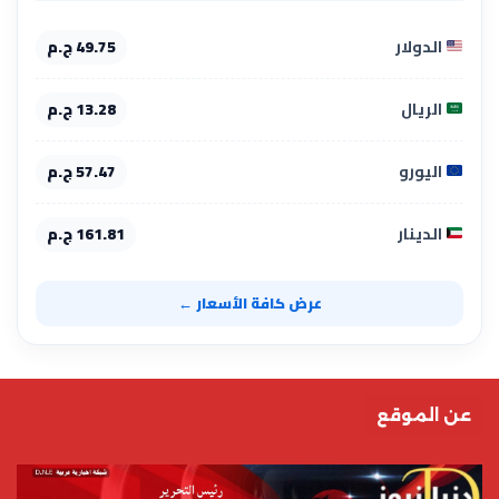
الدولار
49.75 ج.م
الريال
13.28 ج.م
اليورو
57.47 ج.م
الدينار
161.81 ج.م
عرض كافة الأسعار ←
عن الموقع