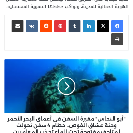
الهوية الجمالية للمدينة، وتواكب خططها التنموية المستقبلية.
لينكدإن
بينتيريست
مشاركة عبر البريد
طباعة
"أبو
النحاس"
مقبرة
السفن
فى
أعماق
البحر
الأحمر
وجنة
عشاق
"أبو النحاس" مقبرة السفن فى أعماق البحر الأحمر
الغوص..
وجنة عشاق الغوص.. حطام 4 سفن تحولت
حطام
لمتاحف مفتوحة تحت الماء تجذب المغامرين