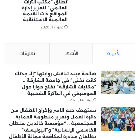
تطلق “مكتب التراث
العالمي” لتعزيز إدارة
المواقع ذات القيمة
العالمية الاستثنائية
مايو 17, 2026
الأخيرة
الأشهر
تعليقات
صالحة عبيد تناقش روايتها “إلا جدتك
كانت تغني” في جامعة الشارقة ..
“مكتبات الشارقة” تفتح حواراً حول
الموسيقى في الذاكرة الشعبية
يونيو 14, 2026
تستهدف دعم الأسر وإخراج الأطفال من
دائرة العمل وتعزيز منظومة الحماية
المجتمعية .. “مؤسسة خالد بن سلطان
القاسمي الإنسانية” و”اليونيسف”
تطلقان مبادرة لمكافحة عمالة الأطفال