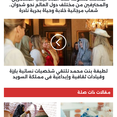
4
والمحترفين من مختلف دول العالم نحو شدوان..
سفن
شعاب مرجانية خلابة وحياة بحرية نادرة
تحولت
لمتاحف
لطيفة
مفتوحة
بنت
تحت
محمد
الماء
تلتقي
تجذب
شخصيات
المغامرين
نسائية
والمحترفين
بارزة
من
وقيادات
مختلف
ثقافية
دول
وإبداعية
لطيفة بنت محمد تلتقي شخصيات نسائية بارزة
العالم
في
وقيادات ثقافية وإبداعية في مملكة السويد
نحو
مملكة
شدوان..
السويد
شعاب
مقالات ذات صلة
مرجانية
خلابة
وحياة
بحرية