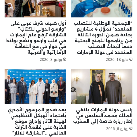
نادرة
“الجمعية الوطنية للتصلب
أول ضيف شرف عربي على
المتعدد” تموِّل 4 مشاريع
“وارسو الدولي للكتاب”
بحثية ضمن الدورة الثالثة
الشارقة ترفع علم الإمارات
من برنامجها للمنح البحثية
في قلب وارسو وتضع بولندا
دعماً لأبحاث التصلب
في حوار حي مع الثقافة
المتعدد في دولة الإمارات
الإماراتية والعربية
مايو 18, 2026
يونيو 3, 2026
رئيس دولة الإمارات يلتقي
بعد صدور المرسوم الأميري
الملك محمد السادس في
باعتماد الهيكل التنظيمي
إطار زيارة خاصة إلى المغرب
لهيئة الآثار وإدراج موقع
الفاية على قائمة التراث
يونيو 6, 2026
العالمي ..”الشارقة للآثار”