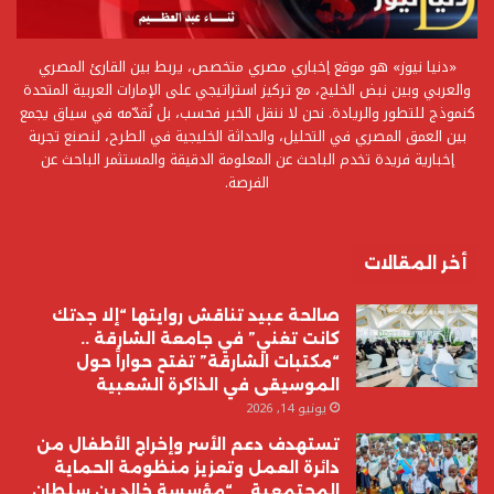
«دنيا نيوز» هو موقع إخباري مصري متخصص، يربط بين القارئ المصري
والعربي وبين نبض الخليج، مع تركيز استراتيجي على الإمارات العربية المتحدة
كنموذج للتطور والريادة. نحن لا ننقل الخبر فحسب، بل نُقدّمه في سياق يجمع
بين العمق المصري في التحليل، والحداثة الخليجية في الطرح، لنصنع تجربة
إخبارية فريدة تخدم الباحث عن المعلومة الدقيقة والمستثمر الباحث عن
الفرصة.
أخر المقالات
صالحة عبيد تناقش روايتها “إلا جدتك
كانت تغني” في جامعة الشارقة ..
“مكتبات الشارقة” تفتح حواراً حول
الموسيقى في الذاكرة الشعبية
يونيو 14, 2026
تستهدف دعم الأسر وإخراج الأطفال من
دائرة العمل وتعزيز منظومة الحماية
المجتمعية .. “مؤسسة خالد بن سلطان