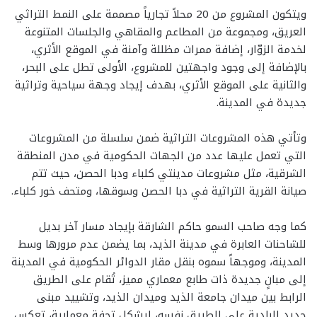
ويتكون المشروع من 20 محلاً تجارياً مصممة على النمط التراثي
العريق، ومجموعة من المطاعم والمقاهي والجلسات المتنوعة
لخدمة الزوّار، إضافة ممرات مظللة وآمنة في الموقع الأثري،
بالإضافة إلى وجود واجهتين للمشروع، الأولى تطل على البحر،
والثانية على الموقع الأثري، بهدف إيجاد وجهة سياحية وتراثية
جديدة في المدينة.
وتأتي هذه المشروعات التراثية ضمن سلسلة من المشروعات
التي تعمل عليها عدد من الجهات الحكومية في مدن المنطقة
الشرقية، مثل مشروعات مدينتي كلباء ودبا الحصن، حيث تتم
صيانة القرية التراثية في دبا الحصن وسوقها، ومتحف خور كلباء.
كما وجه صاحب السمو حاكم الشارقة بإيجاد مسار آخر بديل
للشاحنات العابرة في مدينة الذيد، بما يضمن عدم مرورها وسط
المدينة، وموجهاً سموه بنقل مقار الدوائر الحكومية في المدينة
إلى مبانٍ جديدة ذات طابع معماري مميز، تُقام على الطريق
الرابط بين ميدان جامعة الذيد وميدان الذيد، وتشييد مبنى
جديد للبلدية على الطريق نفسه، ليشكل تحفة معمارية، تعكس