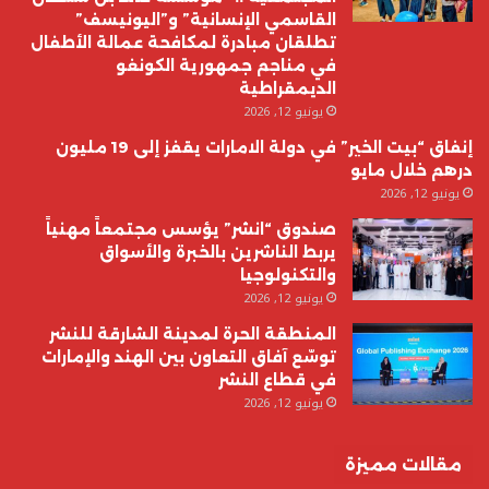
القاسمي الإنسانية” و”اليونيسف”
تطلقان مبادرة لمكافحة عمالة الأطفال
في مناجم جمهورية الكونغو
الديمقراطية
يونيو 12, 2026
إنفاق “بيت الخير” في دولة الامارات يقفز إلى 19 مليون
درهم خلال مايو
يونيو 12, 2026
صندوق “انشر” يؤسس مجتمعاً مهنياً
يربط الناشرين بالخبرة والأسواق
والتكنولوجيا
يونيو 12, 2026
المنطقة الحرة لمدينة الشارقة للنشر
توسّع آفاق التعاون بين الهند والإمارات
في قطاع النشر
يونيو 12, 2026
مقالات مميزة