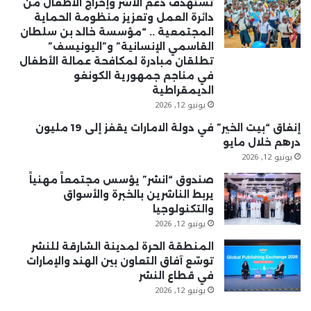
تستهدف دعم الأسر وإخراج الأطفال من
دائرة العمل وتعزيز منظومة الحماية
المجتمعية .. “مؤسسة خالد بن سلطان
القاسمي الإنسانية” و”اليونيسف”
تطلقان مبادرة لمكافحة عمالة الأطفال
في مناجم جمهورية الكونغو
الديمقراطية
يونيو 12, 2026
إنفاق “بيت الخير” في دولة الامارات يقفز إلى 19 مليون
درهم خلال مايو
يونيو 12, 2026
صندوق “انشر” يؤسس مجتمعاً مهنياً
يربط الناشرين بالخبرة والأسواق
والتكنولوجيا
يونيو 12, 2026
المنطقة الحرة لمدينة الشارقة للنشر
توسّع آفاق التعاون بين الهند والإمارات
في قطاع النشر
يونيو 12, 2026