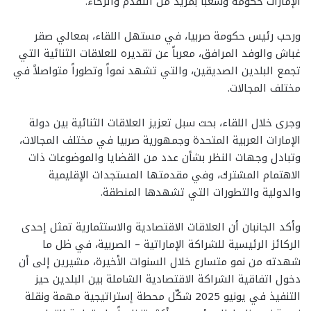
الإمارات حكومة وشعباً بمزيد من التقدم والرخاء.
ورحب رئيس حكومة صربيا، في مستهل اللقاء، بمعالي صقر
غباش والوفد المرافق، معرباً عن تقديره للعلاقات الثنائية التي
تجمع البلدين الصديقين، والتي تشهد نمواً وتطوراً متواصلاً في
مختلف المجالات.
وجرى خلال اللقاء، بحث سبل تعزيز العلاقات الثنائية بين دولة
الإمارات العربية المتحدة وجمهورية صربيا في مختلف المجالات،
وتبادل وجهات النظر بشأن عدد من القضايا والموضوعات ذات
الاهتمام المشترك، وفي مقدمتها المستجدات الإقليمية
والدولية والتطورات التي تشهدها المنطقة.
وأكد الجانبان أن العلاقات الاقتصادية والاستثمارية تمثل إحدى
الركائز الرئيسية للشراكة الإماراتية – الصربية، في ظل ما
شهدته من نمو متسارع خلال السنوات الأخيرة، مشيرين إلى أن
دخول اتفاقية الشراكة الاقتصادية الشاملة بين البلدين حيز
التنفيذ في يونيو 2025 شكّل محطة إستراتيجية مهمة ونقلة