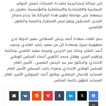
إلى شراكة إستراتيجية متعددة المسارات تشمل الجوانب
السياسية والاقتصادية والاستثمارية والمؤسسية، معربين عن
حرصهما على مواصلة تطوير هذه الشراكة بما يخدم مصالح
البلدين الصديقين ويعزز فرص الاستقرار والتنمية والتعاون
الإقليمي.
حضر اللقاء، سعادة أحمد برغش المنهالي سفير الدولة لدي
جمهورية صربيا، وسعادة كل من سعيد راشد العابدي، وحميد
أحمد الطاير، وخالد عمر الخرجي، وشيخة سعيد الكعبي، وعائشة
إبراهيم المري، وهلال محمد الكعبي أعضاء المجلس الوطني
الاتحادي، والدكتور عمر عبد الرحمن النعيمي ، الأمين العام
للمجلس الوطني الاتحادي، وعفراء راشد البسطي الأمين العام
المساعد للاتصال البرلماني، وطارق أحمد المرزوقي الأمين العام
المساعد لشؤون رئاسة المجلس.
لينكدإن
بينتيريست
مشاركة عبر البريد
طباعة