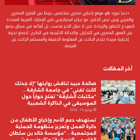
«دنيا نيوز» هو موقع إخباري مصري متخصص، يربط بين القارئ المصري
والعربي وبين نبض الخليج، مع تركيز استراتيجي على الإمارات العربية المتحدة
كنموذج للتطور والريادة. نحن لا ننقل الخبر فحسب، بل نُقدّمه في سياق يجمع
بين العمق المصري في التحليل، والحداثة الخليجية في الطرح، لنصنع تجربة
إخبارية فريدة تخدم الباحث عن المعلومة الدقيقة والمستثمر الباحث عن
الفرصة.
أخر المقالات
صالحة عبيد تناقش روايتها “إلا جدتك
كانت تغني” في جامعة الشارقة ..
“مكتبات الشارقة” تفتح حواراً حول
الموسيقى في الذاكرة الشعبية
يونيو 14, 2026
تستهدف دعم الأسر وإخراج الأطفال من
دائرة العمل وتعزيز منظومة الحماية
المجتمعية .. “مؤسسة خالد بن سلطان
القاسمي الإنسانية” و”اليونيسف”