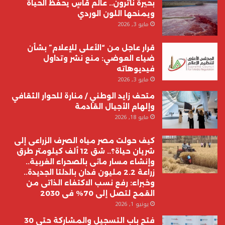
بحيرة ناترون.. عالم قاسٍ يحفظ الحياة
ويمنحها اللون الوردي
مايو 3, 2026
قرار عاجل من “الأعلى للإعلام” بشأن
ضياء العوضي: منع نشر وتداول
فيديوهاته
مايو 3, 2026
متحف زايد الوطني / منارة للحوار الثقافي
وإلهام الأجيال القادمة
مايو 18, 2026
كيف حولت مصر مياه الصرف الزراعى إلى
شريان حياة؟.. شق 12 ألف كيلومتر طرق
وإنشاء مسار مائى بالصحراء الغربية..
زراعة 2.2 مليون فدان بالدلتا الجديدة..
وخبراء: رفع نسب الاكتفاء الذاتى من
القمح لتصل إلى 70% فى 2030
يونيو 1, 2026
فتح باب التسجيل والمشاركة حتى 30