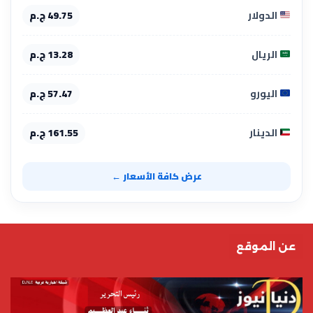
الدولار
49.75 ج.م
الريال
13.28 ج.م
اليورو
57.47 ج.م
الدينار
161.55 ج.م
عرض كافة الأسعار ←
عن الموقع