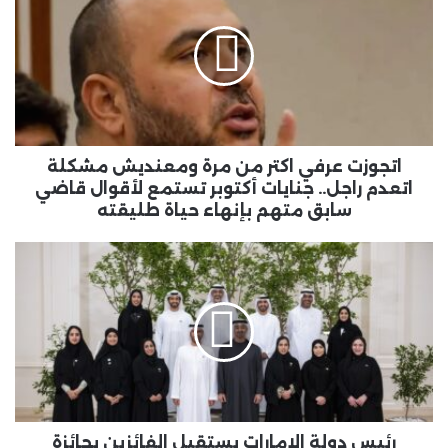
اكتر
من
مرة
ومعنديش
مشكلة
اتعدم
راجل..
جنايات
اتجوزت عرفي اكتر من مرة ومعنديش مشكلة
أكتوبر
اتعدم راجل.. جنايات أكتوبر تستمع لأقوال قاضي
تستمع
سابق متهم بإنهاء حياة طليقته
لأقوال
قاضي
رئيس
سابق
دولة
متهم
الإمارات
بإنهاء
يستقبل
حياة
الفائزين
طليقته
بجائزة
"نافس"
في
دورتها
الثالثة
رئيس دولة الإمارات يستقبل الفائزين بجائزة