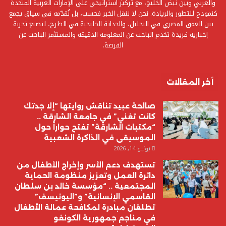
والعربي وبين نبض الخليج، مع تركيز استراتيجي على الإمارات العربية المتحدة
كنموذج للتطور والريادة. نحن لا ننقل الخبر فحسب، بل نُقدّمه في سياق يجمع
بين العمق المصري في التحليل، والحداثة الخليجية في الطرح، لنصنع تجربة
إخبارية فريدة تخدم الباحث عن المعلومة الدقيقة والمستثمر الباحث عن
الفرصة.
أخر المقالات
صالحة عبيد تناقش روايتها “إلا جدتك
كانت تغني” في جامعة الشارقة ..
“مكتبات الشارقة” تفتح حواراً حول
الموسيقى في الذاكرة الشعبية
يونيو 14, 2026
تستهدف دعم الأسر وإخراج الأطفال من
دائرة العمل وتعزيز منظومة الحماية
المجتمعية .. “مؤسسة خالد بن سلطان
القاسمي الإنسانية” و”اليونيسف”
تطلقان مبادرة لمكافحة عمالة الأطفال
في مناجم جمهورية الكونغو