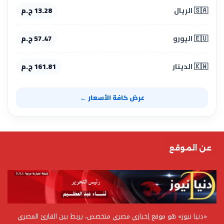
🇸🇦 الريال
13.28 ج.م
🇪🇺 اليورو
57.47 ج.م
🇰🇼 الدينار
161.81 ج.م
عرض كافة الأسعار ←
عن الموقع
«دنيا نيوز» هو موقع إخباري مصري متخصص، يربط بين القارئ المصري