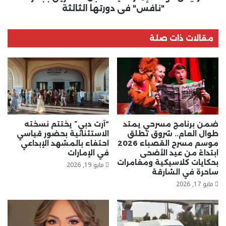
"نافس" في دورتها الثالثة
مقالات ذات صلة
ضمن برنامج مسرحي يمتد
“آرت دبي” يختتم نسخته
طوال العام.. شروق تطلق
الاستثنائية بحضور قياسي
موسم مسرح القصباء 2026
احتفاء بالمشهد الإبداعي
ابتداءً من عيد الأضحى
في الإمارات
بحكايات كلاسيكية ومغامرات
مايو 19, 2026
ساحرة في الشارقة
مايو 17, 2026