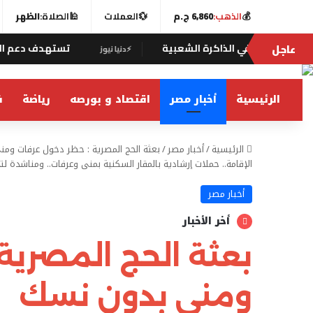
💰
الذهب:
6,860 ج.م
💱
العملات
🕌
الصلاة:
الظهر
عاجل
ذاكرة الشعبية
تستهدف دعم الأسر وإخراج الأطفال
⚡
دنيا نيوز
الرئيسية
أخبار مصر
اقتصاد و بورصه
رياضة
ف
الرئيسية
/
أخبار مصر
/
بعثة الحج المصرية : حظر دخول عرفات ومن
الإقامة.. حملات إرشادية بالمقار السكنية بمنى وعرفات.. ومناشدة لتج
أخبار مصر
أخر الأخبار
بعثة الحج المصرية
ومنى بدون نسك