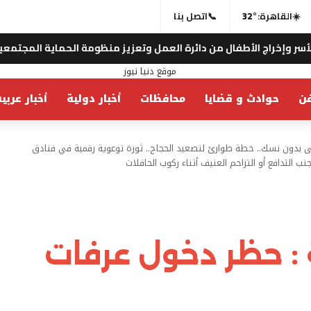
☀️
القاهرة:
32°
📞
اتصل بنا
 من دائرة العمل وتعزيز منظومة الحماية المجتمعية .. “مؤسسة خالد 
ن
حوادث و قضايا
محافظات
أخبار دولية
أخبار عربي
ى بدون نسك.. خطة طوارئ لتصعيد الحجاج.. ثورة توعوية رقمية في فنادق
نب التدافع أو التزاحم العنيف أثناء ركوب الحافلات
 : حظر دخول عرفات