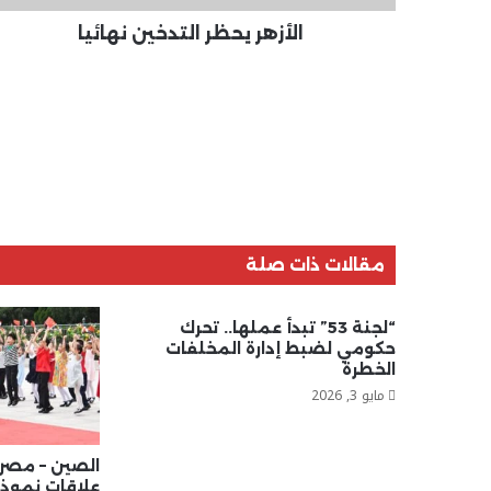
الأزهر يحظر التدخين نهائيا
مقالات ذات صلة
“لجنة 53” تبدأ عملها.. تحرك
حكومي لضبط إدارة المخلفات
الخطرة
مايو 3, 2026
الصين – مصر 