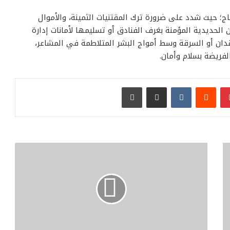
ج؛ حيث شدد على ضرورة ترك المقتنيات الثمينة، والأموال
ن الحديدية المؤمنة بغرف الفنادق أو تسليمها لأمانات إدارة
قدان أو السرقة وسط أمواج البشر المتلاطمة في المشاعر،
لفريضة بسلام وأمان.
بينتيريست
مشاركة عبر البريد
طباعة
رئيس
الجهاز
القومى
للتنسيق
الحضارى:
شارع
الفن
مشروع