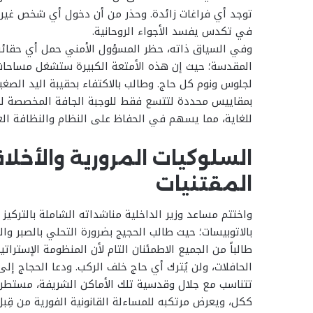
توجد أي فراغات زائدة. وحذر من أن دخول أي شخص غير 
في تكدس يفسد الأجواء الروحانية.
وفي السياق ذاته، حظر المسؤول الأمني حمل أي حقائب أو
المقدسة؛ حيث إن هذه الأمتعة الكبيرة ستشغل مساحات
لجلوس ونوم كل حاج. وطالب بالاكتفاء بحقيبة اليد الصغ
بمقاييس محددة لتتسع فقط للوجبة الجافة المخصصة للمش
للغاية، مما يسهم في الحفاظ على النظام والنظافة العا
السلوكيات المرورية والأخلا
المقتنيات
واختتم مساعد وزير الداخلية مناشداته الشاملة بالتركيز 
بالاتوبيسات؛ حيث طالب الحجيج بضرورة التحلي بالصبر وال
طالباً من الجميع الاطمئنان التام لأن المنظومة الإس
الحافلات، ولن يُترك أي حاج خلف الركب. ودعا الحجاج إلى
تتناسب مع جلال وقدسية تلك الأماكن الشريفة، مستطر
ككل، ويعرض مرتكبه للمساءلة القانونية الفورية من قِبل