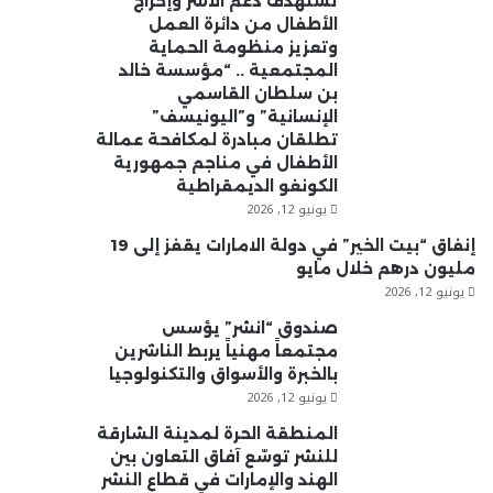
تستهدف دعم الأسر وإخراج
الأطفال من دائرة العمل
وتعزيز منظومة الحماية
المجتمعية .. “مؤسسة خالد
بن سلطان القاسمي
الإنسانية” و”اليونيسف”
تطلقان مبادرة لمكافحة عمالة
الأطفال في مناجم جمهورية
الكونغو الديمقراطية
يونيو 12, 2026
إنفاق “بيت الخير” في دولة الامارات يقفز إلى 19
مليون درهم خلال مايو
يونيو 12, 2026
صندوق “انشر” يؤسس
مجتمعاً مهنياً يربط الناشرين
بالخبرة والأسواق والتكنولوجيا
يونيو 12, 2026
المنطقة الحرة لمدينة الشارقة
للنشر توسّع آفاق التعاون بين
الهند والإمارات في قطاع النشر