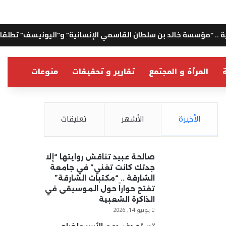
بن سلطان القاسمي الإنسانية” و”اليونيسف” تطلقان مبادرة لمكافحة 
ة
المرأة و المجتمع
تقارير و تحقيقات
منوعات
الأخيرة
الأشهر
تعليقات
صالحة عبيد تناقش روايتها “إلا
جدتك كانت تغني” في جامعة
الشارقة .. “مكتبات الشارقة”
تفتح حواراً حول الموسيقى في
الذاكرة الشعبية
يونيو 14, 2026