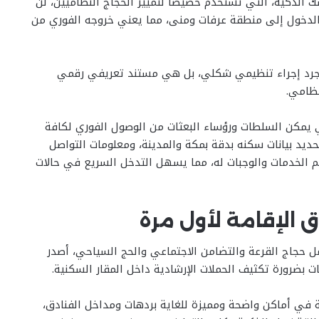
سك الذكية، التي تستخدم خصيصاً لتمييز الحجاج النظاميين، لن
و الدخول إلى منطقة عرفات ومنى، مما يعني خروجه الفوري من
جرد إجراء تنظيمي شكلي، بل هي مستند تعريفي رقمي
نظامي.
 يمكن السلطات ورؤساء البعثات من الوصول الفوري لكافة
حديد بيانات سكنه بدقة بمكة والمدينة، ومعلومات التواصل
م الخدمات والوجبات له، مما يسهل التدخل السريع في حالات
 الإقامة لأول مرة
مل حجاج القرعة والتضامن الاجتماعي والحج السياحي، أصدر
 بضرورة تكثيف الحملات الإرشادية داخل المقار السكنية.
في أماكن واضحة ومميزة للغاية بردهات ومداخل الفنادق،