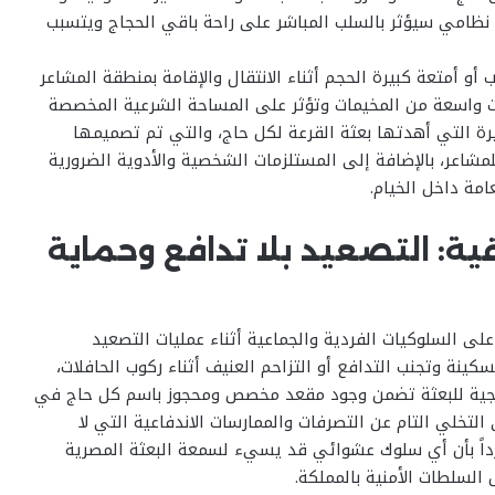
نظامي سيؤثر بالسلب المباشر على راحة باقي الحجاج ويتسبب
 أمتعة كبيرة الحجم أثناء الانتقال والإقامة بمنطقة المشاعر
 واسعة من المخيمات وتؤثر على المساحة الشرعية المخصصة
يرة التي أهدتها بعثة القرعة لكل حاج، والتي تم تصميمها
اعر، بالإضافة إلى المستلزمات الشخصية والأدوية الضرورية
مة داخل الخيام.
قية: التصعيد بلا تدافع وحماية
على السلوكيات الفردية والجماعية أثناء عمليات التصعيد
سكينة وتجنب التدافع أو التزاحم العنيف أثناء ركوب الحافلات،
تراتيجية للبعثة تضمن وجود مقعد مخصص ومحجوز باسم كل حاج في
 التخلي التام عن التصرفات والممارسات الاندفاعية التي لا
داً بأن أي سلوك عشوائي قد يسيء لسمعة البعثة المصرية
 السلطات الأمنية بالمملكة.