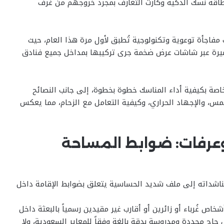
طاقة نسك الذكية وكارت التعارف بمجرد خروجهم من غرف
 مفاجأة توعوية وتكنولوجية تُطبق لأول مرة هذا العام، حيث
صيرة عبر شاشات عرض ضخمة جرى تركيبها بمداخل جميع فنادق
خاصة بكيفية أداء المناسك خطوة بخطوة، إلى جانب النصائح
مس، والإجهاد الحراري، وكيفية التعامل مع الزحام، مما يعكس
عرفات: ضوابط المساحة
 مناشداته إلى ملف شديد الحساسية يتعلق بضوابط الإقامة داخل
خاص غُرباء أو زائرين أو أقارب غير مقيدين رسمياً بالبعثة داخل
اج محددة ومدروسة بدقة بالغة وفقاً للمعاير السعودية، ولا