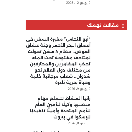
يونيو 12, 2026
مقالات تهمك
“أبو النحاس” مقبرة السفن فى
أعماق البحر الأحمر وجنة عشاق
الغوص.. حطام 4 سفن تحولت
لمتاحف مفتوحة تحت الماء
تجذب المغامرين والمحترفين
من مختلف دول العالم نحو
شدوان.. شعاب مرجانية خلابة
وحياة بحرية نادرة
يونيو 9, 2026
رانيا المشاط تتسلم مهام
منصبها وكيلًا للأمين العام
للأمم المتحدة وأمينًا تنفيذيًا
للإسكوا في بيروت
يونيو 8, 2026