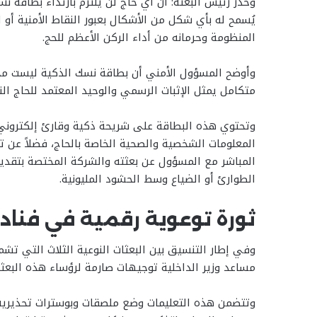
وحذر رئيس البعثة: أن أي حاج لن يلتزم بارتداء بطاقة ن
يُسمح له بأي شكل من الأشكال بعبور النقاط الأمنية أ
المنظومة وحرمانه من أداء الركن الأعظم للحج.
وأوضح المسؤول الأمني أن بطاقة نسك الذكية ليست م
متكامل يمثل الإثبات الرسمي والوحيد المعتمد للحاج ال
وتحتوي هذه البطاقة على شريحة ذكية وقارئ إلكتروني
المعلومات الشخصية والصحية الخاصة بالحاج، فضلاً عن ت
المباشر مع المسؤول عن بعثته والشركة المختصة بتقدي
الطوارئ أو الضياع وسط الحشود المليونية.
ثورة توعوية رقمية في فنادق
وفي إطار التنسيق بين البعثات النوعية الثلاث التي تش
مساعد وزير الداخلية توجيهات صارمة لرؤساء هذه البعثات
وتتضمن هذه التعليمات وضع ملصقات وبوسترات تحذيرية 