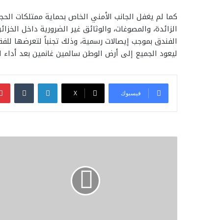
كما لم يغفل الجانب الأمني الخاص بحماية ممتلكات الحجا
الزائدة، والمصوغات، والوثائق غير الضرورية داخل الخزائ
الفندق بموجب إيصالات رسمية، وذلك تجنباً لتعرضها للف
ليعود الجميع إلى أرض الوطن سالمين غانمين بعد أداء ا
لينكدإن
فيسبوك
‫X
الأزهر
يحظر
التدخين
نهائيا