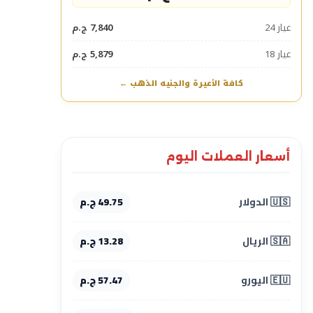
عيار 24
7,840 ج.م
عيار 18
5,879 ج.م
كافة الأعيرة والجنيه الذهب ←
أسعار العملات اليوم
🇺🇸 الدولار
49.75 ج.م
🇸🇦 الريال
13.28 ج.م
🇪🇺 اليورو
57.47 ج.م