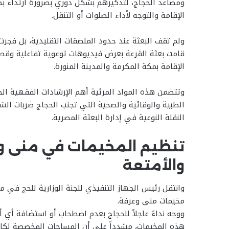
ومصاعد الحجاج، لتذكيرهم بشكل دوري بضرورة ارتداء ب
الإقامة والتوجه لأداء الصلوات أو التنقل.
ولم تقف البعثة عند حدود الملصقات التقليدية، بل فجرت
قامت بعثة القرعة بعرض فيديوهات توعوية تفاعلية وق
الإقامة بمكة المكرمة والمدينة المنورة.
وتتضمن هذه المواد المرئية أهم الإرشادات الفقهية ال
الطبية والوقائية والصحية التي تجنب الحجاج ضربات الش
النقلة النوعية في إدارة البعثة المصرية.
تنظيم المخيمات في منى و
والأمتعة
وانتقل رئيس الجهاز التنفيذي للجنة الوزارية للحج في
مخيمات منى وعرفة.
ووجه نداءً عاجلاً للحجاج بعدم اصطحاب أو استضافة أي أش
هذه المخيمات، مشدداً على أن المساحات المخصصة لكل ح