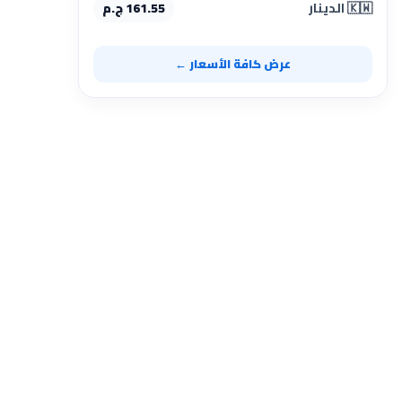
🇰🇼 الدينار
161.55 ج.م
عرض كافة الأسعار ←