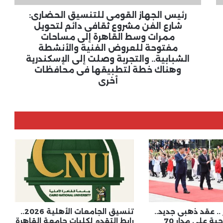
ثقافى
دائم
رئيس الجهاز القومى للتنسيق الحضارى:
لتحويل
شارع الفن مشروع ثقافى دائم لتحويل
ممرات
ممرات وسط القاهرة إلى مساحات
وسط
مفتوحة للعروض الفنية والأنشطة
القاهرة
الشبابية.. والتجربة وصلت إلى الإسكندرية
إلى
وهناك خطة لتطبيقها فى محافظات
مساحات
أخرى
مفتوحة
للعروض
الفنية
والأنشطة
الشبابية..
والتجربة
وصلت
إلى
الإسكندرية
وهناك
خطة
لتطبيقها
فى
.. عقد ذهبى جديد..
تنسيق الجامعات الأهلية 2026..
علاقات نموذجية على مدار 70
رابط التقدم لكليات جامعة القاهرة