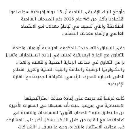
وأوضح البنك الإفريقى للتنمية أن 15 دولة إفريقية سجلت نموا
اقتصاديا بأكثر من 5% عام 2025 رغم الصدمات العالمية
المتلاحقة والتي تسببت في تباطؤ معدلات نمو الاقتصاد
العالمي وارتفاع معدلات التضخم .
وفي السياق ذاته، حددت الحكومة الفرنسية أولويات واضحة
للتعاون مع القارة الإفريقية تمثلت في زيادة الاستثمارات وتعزيز
برامج التعاون في مجالات الرعاية الصحية والتعليم والغذاء
والتكنولوجيا الرقمية والطاقة والبنية التحتية وتعزيز القطاع
الخاص باعتباره المحرك الرئيسي للشراكة الجديدة مع القارة
الإفريقية .
كانت فرنسا قد حرصت على إعادة صياغة استراتيجيتها
الاقتصادية في إفريقيا، حيث نأت بنفسها في السنوات الأخيرة
عن ما يطلق عليه ” الخطاب الأبوي” للمساعدات والتنمية في
تعاملاتها مع القارة من خلال التركيز بشكل أكبر على المشاركة
في مجالات الاستثمار والتجارة، وهو ما يعرف بـ “الشراكات