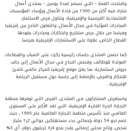
وافتتحت القمة – التي تستمر لمدة يومين – بمنتدى أعمال
شارك فيه أكثر من 1500 من قادة الأعمال ورؤساء المؤسسات
الاقتصادية الفرنسية والإفريقية، وتناول فرص الاستثمار،
المبادرات المؤثرة في مجال الأعمال، والتعاون الناجح بين إفريقيا
وفرنسا من خلال عرض مشاريع وابتكارات ومبادرات يقودها
القطاع الخاص، علاوة على الاستثمارات الإفريقية بفرنسا .
كما تضمن المنتدى جلسات رئيسية ركزت على الشباب والقطاعات
المولدة للوظائف، وقصص النجاح في مجال الأعمال إلى جانب
عروض استثمارية، بما يعزز موقع إفريقيا كمركز عالمي ناشئ
للابتكار والفرص، بالإضافة إلى جلسة حول مستقبل الرياضة
الإفريقية .
واستعرض المشاركون، في المنتدى، الفرص التي توفرها منطقة
التجارة الحرة القارية الإفريقية، التي تعد الأكبر على المستوى
العالمي منذ تأسيس منظمة التجارة العالمية عام 1995 ، حيث
تضم نحو 54 دولة بإجمالي عدد مستهلكين حوالي 2ر1 مليار
شخص، وناتج محلي إجمالي يقدر بنحو 4ر3 تريليون دولار، أي 3%