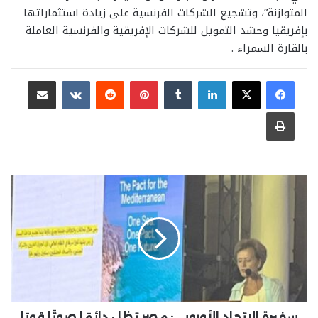
المتوازنة”، وتشجيع الشركات الفرنسية على زيادة استثماراتها
بإفريقيا وحشد التمويل للشركات الإفريقية والفرنسية العاملة
بالقارة السمراء .
لينكدإن
بينتيريست
مشاركة عبر البريد
طباعة
سفيرة
الاتحاد
الأوروبي:
مصر
تظل
دائمًا
صوتًا
قويًا
للتعاون
والتفاهم
سفيرة الاتحاد الأوروبي: مصر تظل دائمًا صوتًا قويًا