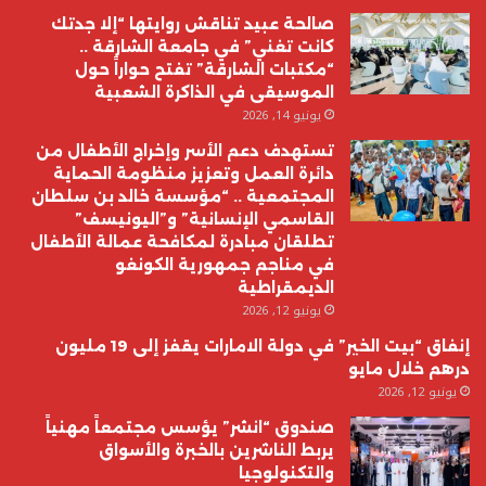
صالحة عبيد تناقش روايتها “إلا جدتك
كانت تغني” في جامعة الشارقة ..
“مكتبات الشارقة” تفتح حواراً حول
الموسيقى في الذاكرة الشعبية
يونيو 14, 2026
تستهدف دعم الأسر وإخراج الأطفال من
دائرة العمل وتعزيز منظومة الحماية
المجتمعية .. “مؤسسة خالد بن سلطان
القاسمي الإنسانية” و”اليونيسف”
تطلقان مبادرة لمكافحة عمالة الأطفال
في مناجم جمهورية الكونغو
الديمقراطية
يونيو 12, 2026
إنفاق “بيت الخير” في دولة الامارات يقفز إلى 19 مليون
درهم خلال مايو
يونيو 12, 2026
صندوق “انشر” يؤسس مجتمعاً مهنياً
يربط الناشرين بالخبرة والأسواق
والتكنولوجيا