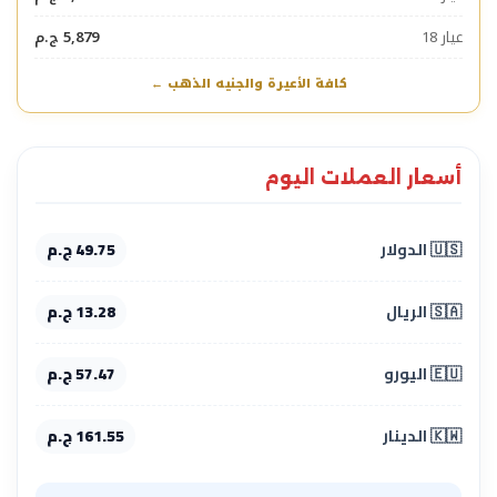
عيار 18
5,879 ج.م
كافة الأعيرة والجنيه الذهب ←
أسعار العملات اليوم
🇺🇸 الدولار
49.75 ج.م
🇸🇦 الريال
13.28 ج.م
🇪🇺 اليورو
57.47 ج.م
🇰🇼 الدينار
161.55 ج.م