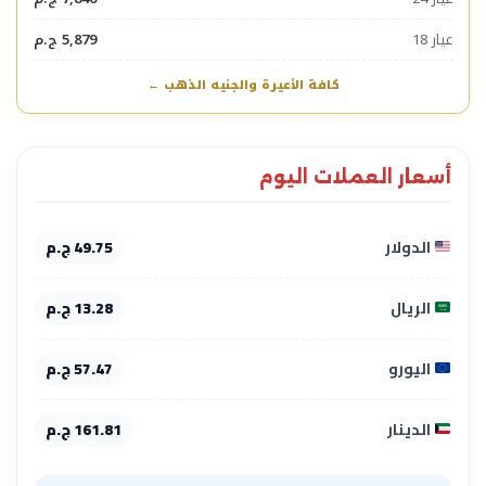
عيار 18
5,879 ج.م
كافة الأعيرة والجنيه الذهب ←
أسعار العملات اليوم
الدولار
49.75 ج.م
الريال
13.28 ج.م
اليورو
57.47 ج.م
الدينار
161.81 ج.م