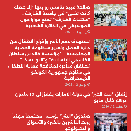
صالحة عبيد تناقش روايتها “إلا جدتك
كانت تغني” في جامعة الشارقة ..
“مكتبات الشارقة” تفتح حواراً حول
الموسيقى في الذاكرة الشعبية
يونيو 14, 2026
تستهدف دعم الأسر وإخراج الأطفال من
دائرة العمل وتعزيز منظومة الحماية
المجتمعية .. “مؤسسة خالد بن سلطان
القاسمي الإنسانية” و”اليونيسف”
تطلقان مبادرة لمكافحة عمالة الأطفال
في مناجم جمهورية الكونغو
الديمقراطية
يونيو 12, 2026
إنفاق “بيت الخير” في دولة الامارات يقفز إلى 19 مليون
درهم خلال مايو
يونيو 12, 2026
صندوق “انشر” يؤسس مجتمعاً مهنياً
يربط الناشرين بالخبرة والأسواق
والتكنولوجيا