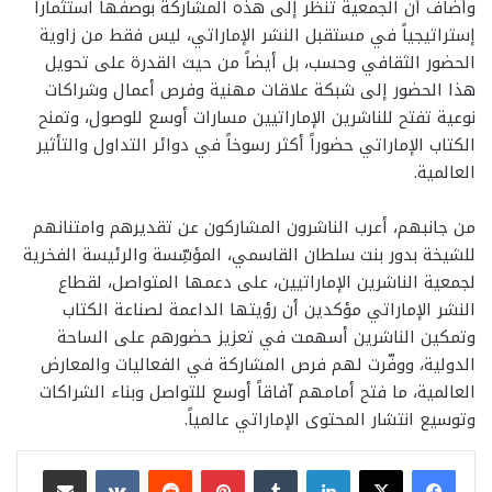
وأضاف أن الجمعية تنظر إلى هذه المشاركة بوصفها استثماراً
إستراتيجياً في مستقبل النشر الإماراتي، ليس فقط من زاوية
الحضور الثقافي وحسب، بل أيضاً من حيث القدرة على تحويل
هذا الحضور إلى شبكة علاقات مهنية وفرص أعمال وشراكات
نوعية تفتح للناشرين الإماراتيين مسارات أوسع للوصول، وتمنح
الكتاب الإماراتي حضوراً أكثر رسوخاً في دوائر التداول والتأثير
العالمية.
من جانبهم، أعرب الناشرون المشاركون عن تقديرهم وامتنانهم
للشيخة بدور بنت سلطان القاسمي، المؤسِّسة والرئيسة الفخرية
لجمعية الناشرين الإماراتيين، على دعمها المتواصل، لقطاع
النشر الإماراتي مؤكدين أن رؤيتها الداعمة لصناعة الكتاب
وتمكين الناشرين أسهمت في تعزيز حضورهم على الساحة
الدولية، ووفّرت لهم فرص المشاركة في الفعاليات والمعارض
العالمية، ما فتح أمامهم آفاقاً أوسع للتواصل وبناء الشراكات
وتوسيع انتشار المحتوى الإماراتي عالمياً.
لينكدإن
بينتيريست
مشاركة عبر البريد