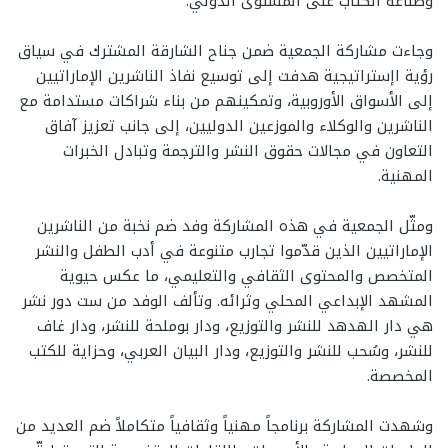
وصناعة الكتاب على المستوى الدولي.
وجاءت مشاركة الجمعية ضمن جناح الشارقة المشترك في سياق
رؤية اإستراتيجية هدفت إلى توسيع نفاذ الناشرين الإماراتيين
إلى الأسواق الأوروبية، وتمكينهم من بناء شراكات مستدامة مع
الناشرين والوكلاء والموزعين الدوليين، إلى جانب تعزيز آفاق
التعاون في مجالات حقوق النشر والترجمة وتبادل الخبرات
المهنية.
ومثّل الجمعية في هذه المشاركة وفد ضم نخبة من الناشرين
الإماراتيين الذين قدّموا تجارب متنوعة في أدب الطفل والنشر
المتخصص والمحتوى الثقافي والتعليمي، ما عكس حيوية
المشهد الإبداعي المحلي وثرائه. وتألف الوفد من ست دور نشر
هي دار الهدهد للنشر والتوزيع، ودار بوملحة للنشر، ودار غاف
للنشر، وسُحب للنشر والتوزيع، ودار البيان العربي، وحزاية للكتب
المخصصة.
وشهدت المشاركة برنامجاً مهنياً وثقافياً متكاملاً ضم العديد من