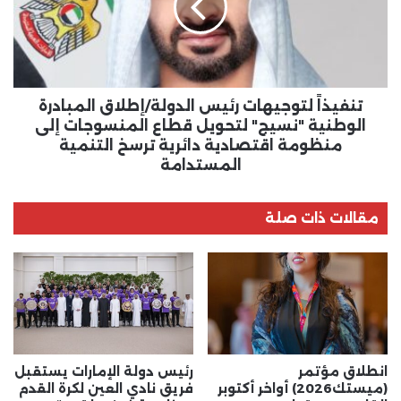
إطلاق
المبادرة
الوطنية
"نسيج"
لتحويل
قطاع
تنفيذاً لتوجيهات رئيس الدولة/إطلاق المبادرة
المنسوجات
الوطنية "نسيج" لتحويل قطاع المنسوجات إلى
إلى
منظومة اقتصادية دائرية ترسخ التنمية
منظومة
المستدامة
اقتصادية
دائرية
ترسخ
مقالات ذات صلة
التنمية
المستدامة
انطلاق مؤتمر
رئيس دولة الإمارات يستقبل
(ميستك2026) أواخر أكتوبر
فريق نادي العين لكرة القدم