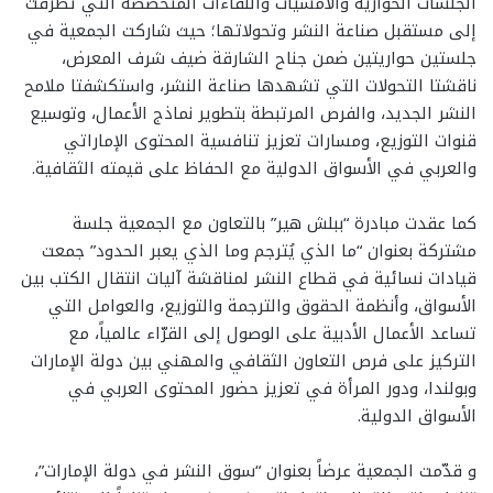
الجلسات الحوارية والأمسيات واللقاءات المتخصصة التي تطرقّت
إلى مستقبل صناعة النشر وتحولاتها؛ حيث شاركت الجمعية في
جلستين حواريتين ضمن جناح الشارقة ضيف شرف المعرض،
ناقشتا التحولات التي تشهدها صناعة النشر، واستكشفتا ملامح
النشر الجديد، والفرص المرتبطة بتطوير نماذج الأعمال، وتوسيع
قنوات التوزيع، ومسارات تعزيز تنافسية المحتوى الإماراتي
والعربي في الأسواق الدولية مع الحفاظ على قيمته الثقافية.
كما عقدت مبادرة “ببلش هير” بالتعاون مع الجمعية جلسة
مشتركة بعنوان “ما الذي يُترجم وما الذي يعبر الحدود” جمعت
قيادات نسائية في قطاع النشر لمناقشة آليات انتقال الكتب بين
الأسواق، وأنظمة الحقوق والترجمة والتوزيع، والعوامل التي
تساعد الأعمال الأدبية على الوصول إلى القرّاء عالمياً، مع
التركيز على فرص التعاون الثقافي والمهني بين دولة الإمارات
وبولندا، ودور المرأة في تعزيز حضور المحتوى العربي في
الأسواق الدولية.
و قدّمت الجمعية عرضاً بعنوان “سوق النشر في دولة الإمارات”،