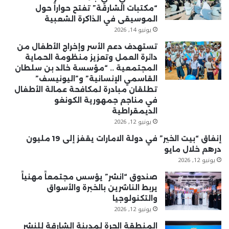
“مكتبات الشارقة” تفتح حواراً حول
الموسيقى في الذاكرة الشعبية
يونيو 14, 2026
تستهدف دعم الأسر وإخراج الأطفال من
دائرة العمل وتعزيز منظومة الحماية
المجتمعية .. “مؤسسة خالد بن سلطان
القاسمي الإنسانية” و”اليونيسف”
تطلقان مبادرة لمكافحة عمالة الأطفال
في مناجم جمهورية الكونغو
الديمقراطية
يونيو 12, 2026
إنفاق “بيت الخير” في دولة الامارات يقفز إلى 19 مليون
درهم خلال مايو
يونيو 12, 2026
صندوق “انشر” يؤسس مجتمعاً مهنياً
يربط الناشرين بالخبرة والأسواق
والتكنولوجيا
يونيو 12, 2026
المنطقة الحرة لمدينة الشارقة للنشر