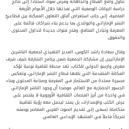
تناول واقع القطاع واتجاهاته وفرص نموه، استناداً إلى نتائج
دراسة البيانات الوصفية التي نفذتها خلال الأعوام الأربعة
الماضية، إلى جانب استعراض آفاق التعاون الممكنة بين قطاعيّ
النشر الإماراتي والبولندي بما يدعم بناء شراكات قائمة على
المعرفة وتبادل المنافع، وفتح قنوات جديدة لتداول المحتوى
والحقوق.
وقال سعادة راشد الكوس، المدير التنفيذي لجمعية الناشرين
الإماراتيين إن مشاركة الجمعية ضمن برنامج الشارقة ضيف شرف
معرض وارسو الدولي للكتاب، تعد محطة ثقافية نوعية تؤكد
المكانة المتقدمة التي بلغها قطاع النشر الإماراتي، وتعكس
مسيرة ممتدة من الاستثمار في المعرفة وصناعة المحتوى وبناء
الجسور الحضارية مع العالم، موضحا أن وجود الناشر الإماراتي
في واحدة من أبرز المنصات الثقافية الأوروبية لا يقتصر على
عرض الكتب والإصدارات، بل يمتد ليحمل معه رؤية ثقافية
متكاملة تسعى إلى تقديم الصوت العربي المعاصر بوصفه
شريكاً فاعلاً في المشهد الإبداعي العالمي.