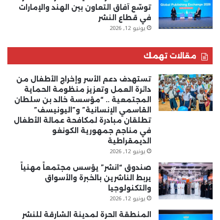
توسّع آفاق التعاون بين الهند والإمارات
في قطاع النشر
يونيو 12, 2026
مقالات تهمك
تستهدف دعم الأسر وإخراج الأطفال من
دائرة العمل وتعزيز منظومة الحماية
المجتمعية .. “مؤسسة خالد بن سلطان
القاسمي الإنسانية” و”اليونيسف”
تطلقان مبادرة لمكافحة عمالة الأطفال
في مناجم جمهورية الكونغو
الديمقراطية
يونيو 12, 2026
صندوق “انشر” يؤسس مجتمعاً مهنياً
يربط الناشرين بالخبرة والأسواق
والتكنولوجيا
يونيو 12, 2026
المنطقة الحرة لمدينة الشارقة للنشر