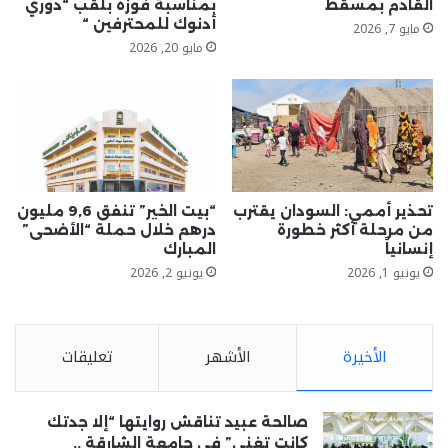
القادم بمسقط
بمناسبة فوزه بلقب “دوري
أدنوك للمحترفين “
مايو 7, 2026
مايو 20, 2026
تحذير أممي: السودان يقترب
“بيت الخير” تنفق 9,6 مليون
من مرحلة أكثر خطورة
درهم خلال حملة “الأضحى”
إنسانياً
المبارك
يونيو 1, 2026
يونيو 2, 2026
الأخيرة
الأشهر
تعليقات
صالحة عبيد تناقش روايتها “إلا جدتك
كانت تغني” في جامعة الشارقة ..