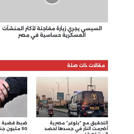
المنشآت
العسكرية
حساسية
في
مصر
السيسي يجري زيارة مفاجئة لأكثر المنشآت
العسكرية حساسية في مصر
مقالات ذات صلة
التحقيق مع “بلوغر” مصرية
ضبط قضية غ
أضرمت النار في جسدها لحصد
50 مليون جنيه من النصب