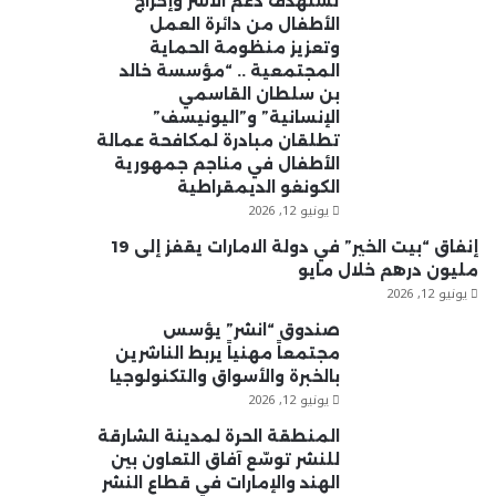
تستهدف دعم الأسر وإخراج
الأطفال من دائرة العمل
وتعزيز منظومة الحماية
المجتمعية .. “مؤسسة خالد
بن سلطان القاسمي
الإنسانية” و”اليونيسف”
تطلقان مبادرة لمكافحة عمالة
الأطفال في مناجم جمهورية
الكونغو الديمقراطية
يونيو 12, 2026
إنفاق “بيت الخير” في دولة الامارات يقفز إلى 19
مليون درهم خلال مايو
يونيو 12, 2026
صندوق “انشر” يؤسس
مجتمعاً مهنياً يربط الناشرين
بالخبرة والأسواق والتكنولوجيا
يونيو 12, 2026
المنطقة الحرة لمدينة الشارقة
للنشر توسّع آفاق التعاون بين
الهند والإمارات في قطاع النشر