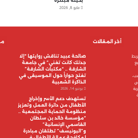
بحيلة مبتكرة
مايو 8, 2026
أخر المقالات
مق
ربط
صالحة عبيد تناقش روايتها “إلا
ع
جدتك كانت تغني” في جامعة
الشارقة .. “مكتبات الشارقة”
سب،
تفتح حواراً حول الموسيقى في
ي
الذاكرة الشعبية
بة
يونيو 14, 2026
تستهدف دعم الأسر وإخراج
الأطفال من دائرة العمل وتعزيز
منظومة الحماية المجتمعية ..
“مؤسسة خالد بن سلطان
القاسمي الإنسانية”
و”اليونيسف” تطلقان مبادرة
لمكافحة عمالة الأطفال في