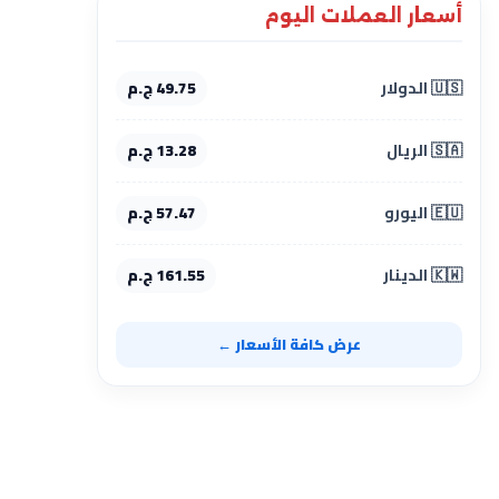
أسعار العملات اليوم
🇺🇸 الدولار
49.75 ج.م
🇸🇦 الريال
13.28 ج.م
🇪🇺 اليورو
57.47 ج.م
🇰🇼 الدينار
161.55 ج.م
عرض كافة الأسعار ←