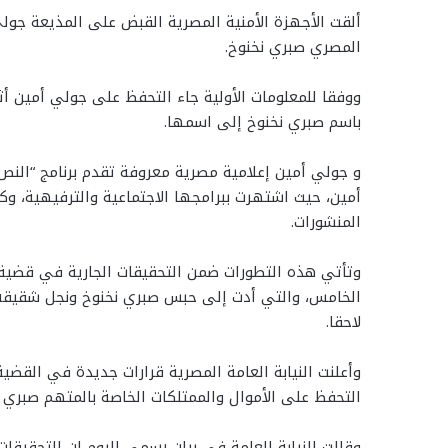
ألقت الأجهزة الأمنية المصرية القبض على المذيعة جو
المصري صبري نخنوخ.
ووفقا للمعلومات الأولية جاء التحفظ على جولي أمين أث
باسم صبري نخنوخ إلى اسمها.
و جولي أمين إعلامية مصرية معروفة تقدم برنامج “النص 
أمين، حيث اشتهرت ببرامجها الاجتماعية والترفيهية، و
المنشورات.
وتأتي هذه التطورات ضمن التحقيقات الجارية في قضية 
لاحقا.
وأعلنت النيابة العامة المصرية قرارات جديدة في القضية
التحفظ على الأموال والممتلكات الخاصة بالمتهم صبري ن
وقالت النيابة العامة في بيان رسمي اليوم إن التحقيقات