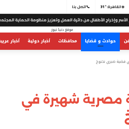
☀️
القاهرة:
31°
📞
اتصل بنا
 من دائرة العمل وتعزيز منظومة الحماية المجتمعية .. “مؤسسة خالد
ن
حوادث و قضايا
محافظات
أخبار دولية
أخبار عربي
 قضية صبري نخنوخ
 مصرية شهيرة في