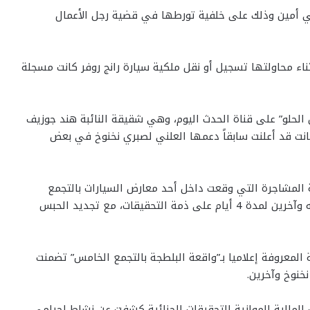
لي أمين وذلك على خلفية تورطها في قضية رجل الأعمال
ناء محاولتها تسجيل أو نقل ملكية سيارة رانج روفر كانت مسجلة
الحلو” على قناة الحدث اليوم، وهي شقيقة النائبة هند جوزيف
كانت قد أعلنت سابقاً دعمها العلني لصبري نخنوخ في بعض
المشاجرة التي وقعت داخل أحد معارض السيارات بالتجمع
الخامس، والتي أدت إلى حبس صبري نخنوخ ونجل شقيقه وآخرين لمدة 4 أيام على ذمة التحقيقات، مع تجديد الحبس
 المعروفة إعلاميا بـ”واقعة البلطجة بالتجمع الخامس” تضمنت
خنوخ وآخرين.
 المالية الموازية للتحقيقات الجنائية كشفت عن نشاط إجرامي