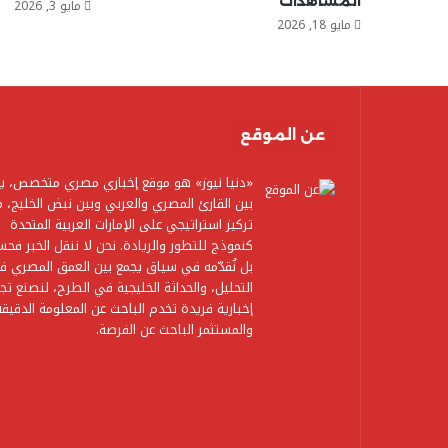
المشاهدات
مايو 3, 2026
مايو 18, 2026
عن الموقع
«دنيا نيوز» هو موقع إخباري مصري متخصص، ي
بين القارئ المصري والعربي وبين نبض الخليج، م
تركيز استراتيجي على الإمارات العربية المتحدة
كنموذج للتطور والريادة. نحن لا ننقل الخبر فح
بل نُقدّمه في سياق يجمع بين العمق المصري ف
التحليل، والحداثة الخليجية في الطرح، لنصنع تجر
إخبارية فريدة تخدم الباحث عن المعلومة الدقيقة
والمستثمر الباحث عن الفرصة.