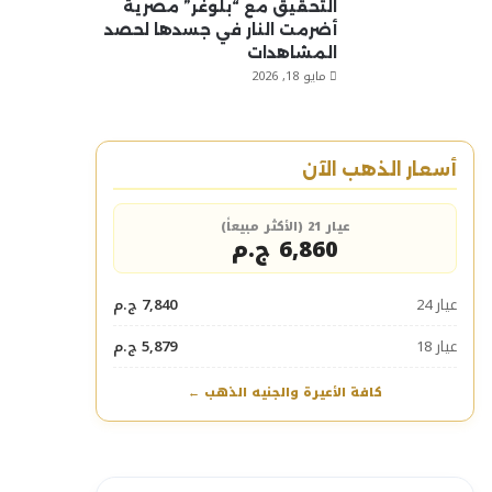
التحقيق مع “بلوغر” مصرية
أضرمت النار في جسدها لحصد
المشاهدات
مايو 18, 2026
أسعار الذهب الآن
عيار 21 (الأكثر مبيعاً)
6,860 ج.م
عيار 24
7,840 ج.م
عيار 18
5,879 ج.م
كافة الأعيرة والجنيه الذهب ←