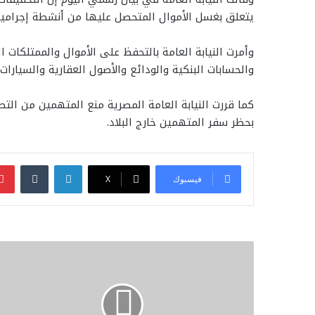
يتعلق بغسل الأموال المتحصل عليها من أنشطة إجرامية،
وأمرت النيابة العامة بالتحفظ على الأموال والممتلكات 
والحسابات البنكية والودائع والأصول العقارية والسيارات 
كما قررت النيابة العامة المصرية منع المتهمين من ال
بحظر سفر المتهمين خارج البلاد.
لينكدإن
فيسبوك
‫X
السيسي
يجري
زيارة
مفاجئة
لأكثر