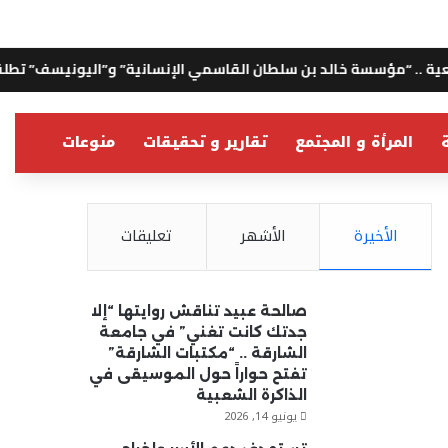
 بن سلطان القاسمي الإنسانية” و”اليونيسف” تطلقان مبادرة لمكافحة
ة
المرأة و المجتمع
تقارير و تحقيقات
منوعات
الأخيرة
الأشهر
تعليقات
صالحة عبيد تناقش روايتها “إلا
جدتك كانت تغني” في جامعة
الشارقة .. “مكتبات الشارقة”
تفتح حواراً حول الموسيقى في
الذاكرة الشعبية
يونيو 14, 2026