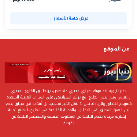
عرض كافة الأسعار ←
عن الموقع
«دنيا نيوز» هو موقع إخباري مصري متخصص، يربط بين القارئ المصري
والعربي وبين نبض الخليج، مع تركيز استراتيجي على الإمارات العربية المتحدة
كنموذج للتطور والريادة. نحن لا ننقل الخبر فحسب، بل نُقدّمه في سياق يجمع
بين العمق المصري في التحليل، والحداثة الخليجية في الطرح، لنصنع تجربة
إخبارية فريدة تخدم الباحث عن المعلومة الدقيقة والمستثمر الباحث عن
الفرصة.