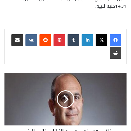
14.31جنيه للبيع.
لينكدإن
بينتيريست
مشاركة عبر البريد
طباعة
بنك
مصر
ينعي
عمرو
النقلي
نائب
الرئيس
التنفيذي