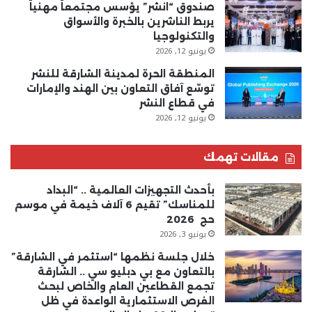
صندوق “انشر” يؤسس مجتمعاً مهنياً
يربط الناشرين بالخبرة والأسواق
والتكنولوجيا
يونيو 12, 2026
المنطقة الحرة لمدينة الشارقة للنشر
توسّع آفاق التعاون بين الهند والإمارات
في قطاع النشر
يونيو 12, 2026
مقالات تهمك
بأحدث التجهيزات العالمية .. “البداد
للمناسك” تقيم 6 آلاف خيمة في موسم
حج 2026
يونيو 3, 2026
خلال جلسة نظمها “استثمر في الشارقة”
بالتعاون مع بي دبليو سي .. الشارقة
تجمع القطاعين العام والخاص لبحث
الفرص الاستثمارية الواعدة في ظل