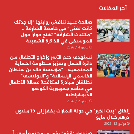
أخر المقالات
صالحة عبيد تناقش روايتها “إلا جدتك
كانت تغني” في جامعة الشارقة ..
“مكتبات الشارقة” تفتح حواراً حول
الموسيقى في الذاكرة الشعبية
يونيو 14, 2026
تستهدف دعم الأسر وإخراج الأطفال من
دائرة العمل وتعزيز منظومة الحماية
المجتمعية .. “مؤسسة خالد بن سلطان
القاسمي الإنسانية” و”اليونيسف”
تطلقان مبادرة لمكافحة عمالة الأطفال
في مناجم جمهورية الكونغو
الديمقراطية
يونيو 12, 2026
إنفاق “بيت الخير” في دولة الامارات يقفز إلى 19 مليون
درهم خلال مايو
يونيو 12, 2026
صندوق “انشر” يؤسس مجتمعاً مهنياً